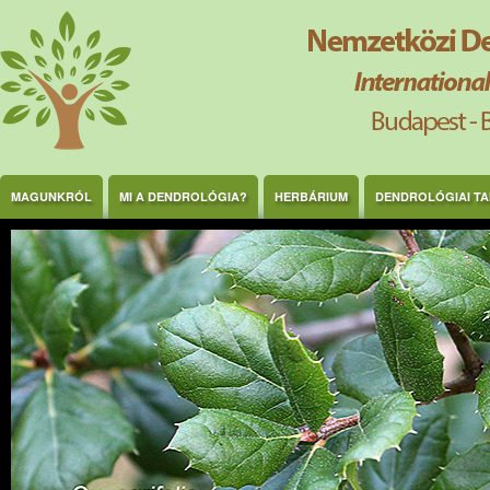
Ugrás a tartalomra
MAGUNKRÓL
MI A DENDROLÓGIA?
HERBÁRIUM
DENDROLÓGIAI T