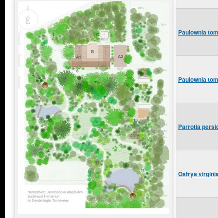
Paulownia tom
Paulownia tome
Parrotia persi
Ostrya virgini