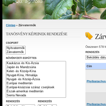
Jelenlegi hely
Címlap
» Zárvatermők
TANÖSVÉNY KÉPEINEK RENDEZÉSE
Zár
CSOPORT
Összesen 578 f
RENDEZÉS
NÖVÉNYZETI EGYÜTTES
Cím
Phyllostachys 
RENDEZÉS
RENDEZÉS
Phyllostachys