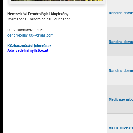
Nandina domes
Nemzetközi Dendrológiai Alapítvány
International Dendrological Foundation
2092 Budakeszi, Pf. 52.
dendrologia100@gmail.com
Nandina domes
Közhasznúsági jelentések
Adatvédelmi nyilatkozat
Nandina domest
Medicago arbo
Malus trilobat