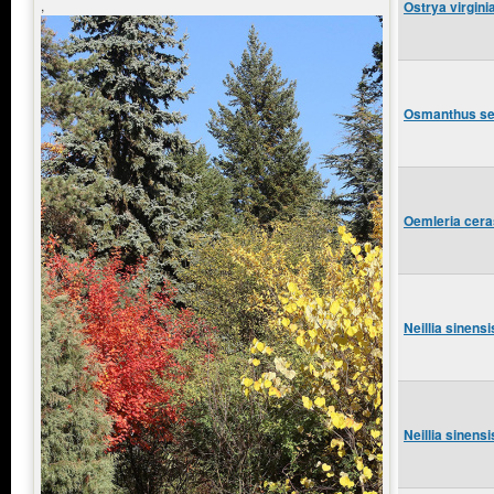
,
Ostrya virginia
Osmanthus serr
Oemleria ceras
Neillia sinens
Neillia sinens