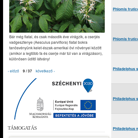
Phlomis frutic
Bár még fiatal, és csak második éve virágzik, a cserjés
Phlomis frutico
vadgesztenye (Aesculus parviflora) fiatal bokra
tanösvényünk kelet-észak-amerikai övi növényei között
(amikor a legtöbb fa és cserje már túl van a virágzáson),
különösen üdítő látvány!
Philadelphus s
‹ előző
9 / 37
következő ›
Philadelphus s
TÁMOGATÁS
Philadelphus m