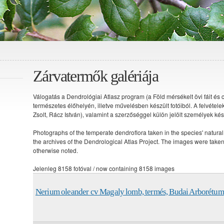
Zárvatermők galériája
Válogatás a Dendrológiai Atlasz program (a Föld mérsékelt övi fáit és 
természetes élőhelyén, illetve művelésben készült fotóiból. A felvéte
Zsolt, Rácz István), valamint a szerzőséggel külön jelölt személyek kész
Photographs of the temperate dendroflora taken in the species' natural h
the archives of the Dendrological Atlas Project. The images were take
otherwise noted.
Jelenleg 8158 fotóval / now containing 8158 images
Nerium oleander cv Magaly lomb, termés, Budai Arborétum