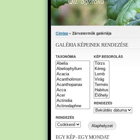
Jelenlegi hely
Címlap
» Zárvatermők galériája
GALÉRIA KÉPEINEK RENDEZÉSE
TAXONÓMIA
KÉP BESOROLÁS
RENDEZÉS
RENDEZÉS
EGY KÉP - EGY MONDAT