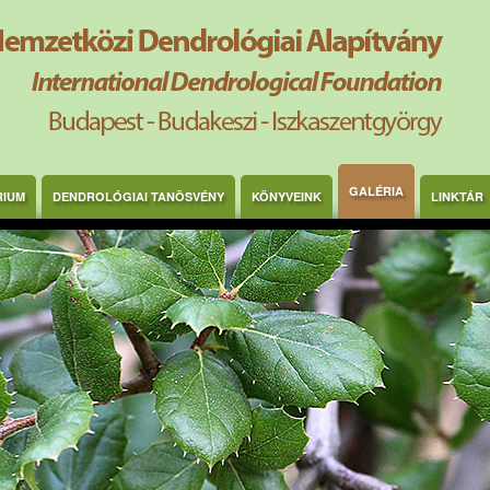
GALÉRIA
RIUM
DENDROLÓGIAI TANÖSVÉNY
KÖNYVEINK
LINKTÁR