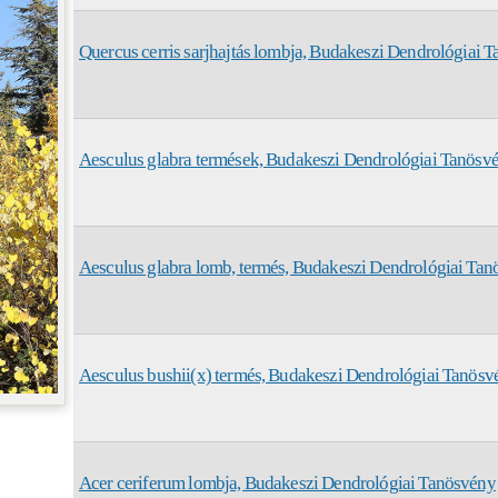
Quercus cerris sarjhajtás lombja, Budakeszi Dendrológiai 
Aesculus glabra termések, Budakeszi Dendrológiai Tanösv
Aesculus glabra lomb, termés, Budakeszi Dendrológiai Ta
Aesculus bushii(x) termés, Budakeszi Dendrológiai Tanösv
Acer ceriferum lombja, Budakeszi Dendrológiai Tanösvény