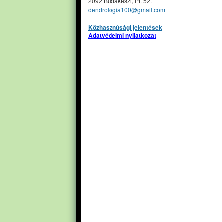
2092 Budakeszi, Pf. 52.
dendrologia100@gmail.com
Közhasznúsági jelentések
Adatvédelmi nyilatkozat