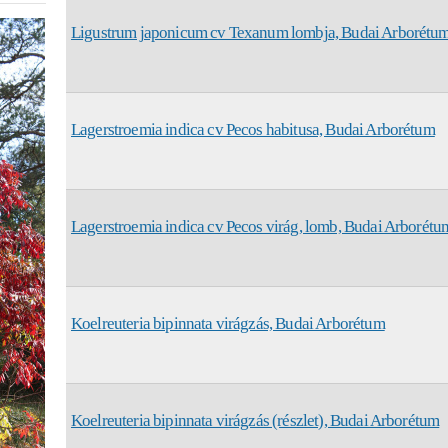
Ligustrum japonicum cv Texanum lombja, Budai Arborétu
Lagerstroemia indica cv Pecos habitusa, Budai Arborétum
Lagerstroemia indica cv Pecos virág, lomb, Budai Arborétu
Koelreuteria bipinnata virágzás, Budai Arborétum
Koelreuteria bipinnata virágzás (részlet), Budai Arborétum