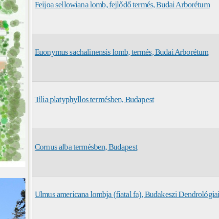
Feijoa sellowiana lomb, fejlődő termés, Budai Arborétum
Euonymus sachalinensis lomb, termés, Budai Arborétum
Tilia platyphyllos termésben, Budapest
Cornus alba termésben, Budapest
Ulmus americana lombja (fiatal fa), Budakeszi Dendrológi