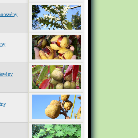
Tanösvény
ény
nösvény
ény