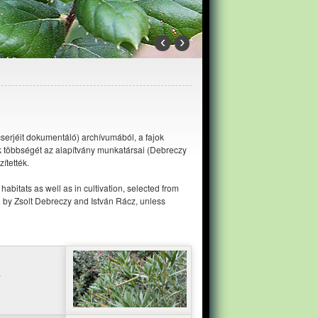
‹
›
cserjéit dokumentáló) archívumából, a fajok
lek többségét az alapítvány munkatársai (Debreczy
ítették.
abitats as well as in cultivation, selected from
n by Zsolt Debreczy and István Rácz, unless