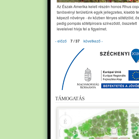
Az Észak-Amerika keleti részén honos Rhus cop
tanösvényi területünk egyik jellegzetes, kisebb t
képező növénye - év közben fényes sötétzöld, ő
pedig pompás sötétpirosra színeződő, összetett
leveleivel hívja fel a figyelmet.
‹ előző
7 / 37
következő ›
TÁMOGATÁS