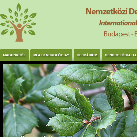
Ugrás a tartalomra
MAGUNKRÓL
MI A DENDROLÓGIA?
HERBÁRIUM
DENDROLÓGIAI T