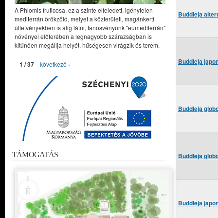
A Phlomis fruticosa, ez a szinte elfeledett, igénytelen
Buddleja alter
mediterrán örökzöld, melyet a közterületi, magánkerti
ültetvényekben is alig látni, tanösvényünk "eumediterrán"
növényei előterében a legnagyobb szárazságban is
kitűnően megállja helyét, hűségesen virágzik és terem.
Buddleja japo
1 / 37
következő ›
Buddleja glob
TÁMOGATÁS
Buddleja glob
Buddleja japo