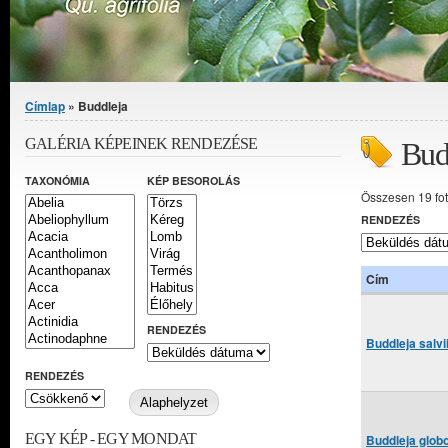
Jelenlegi hely
Címlap
» Buddleja
GALÉRIA KÉPEINEK RENDEZÉSE
Bud
TAXONÓMIA
KÉP BESOROLÁS
Összesen 19 fo
RENDEZÉS
Cím
RENDEZÉS
Buddleja salvi
RENDEZÉS
EGY KÉP - EGY MONDAT
Buddleja glob