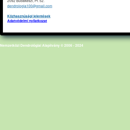
2092 Budakeszi, Pf. 52.
dendrologia100@gmail.com
Közhasznúsági jelentések
Adatvédelmi nyilatkozat
Nemzetközi Dendrológiai Alapítvány © 2006 - 2024