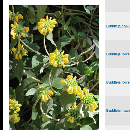
Buddleja colvi
Buddleja forre
Buddleja forre
Buddleja macr