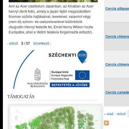
Ami az Acer cissifolium Japánban, az Kínában az Acer
Cercis siliqu
henryi (fenti fotó), amely a japán fajtól megszokottam
finoman szőrös hajtásaival, leveleivel, valamint négy
(nem öt) szirom- és csészelevelével különbözik
(Augustin Henryi fedezte fel, Ernst Henry Wilson hozta
Európába, ahol a Veitch faiskola forgalmazta először).
Cercis chinen
‹ előző
2 / 37
következő ›
Cercis chinen
Cercis canade
TÁMOGATÁS
Oldalak
« első
‹ előző