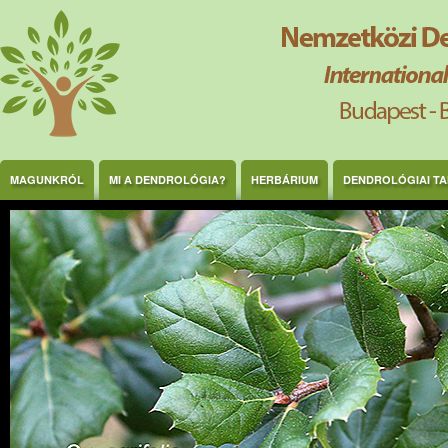
Ugrás a tartalomra
MAGUNKRÓL
MI A DENDROLÓGIA?
HERBÁRIUM
DENDROLÓGIAI T