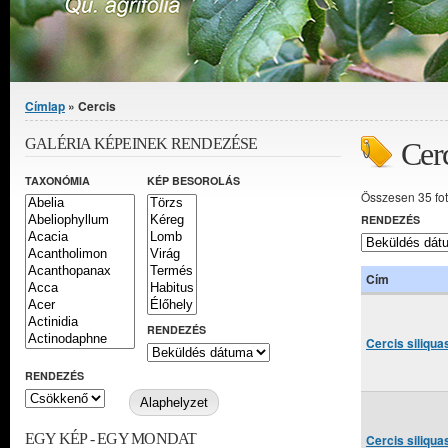
Jelenlegi hely
Címlap
» Cercis
GALÉRIA KÉPEINEK RENDEZÉSE
Cer
TAXONÓMIA
KÉP BESOROLÁS
Összesen 35 fo
RENDEZÉS
Cím
RENDEZÉS
Cercis siliqu
RENDEZÉS
EGY KÉP - EGY MONDAT
Cercis siliqu