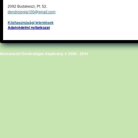
2092 Budakeszi, Pf. 52.
dendrologia100@gmail.com
Közhasznúsági jelentések
Adatvédelmi nyilatkozat
Nemzetközi Dendrológiai Alapítvány © 2006 - 2024