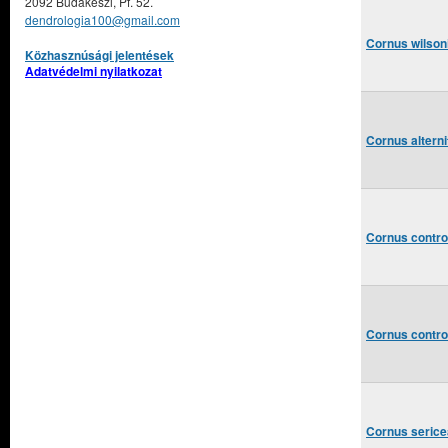
2092 Budakeszi, Pf. 52.
dendrologia100@gmail.com
Cornus wilsoni
Közhasznúsági jelentések
Adatvédelmi nyilatkozat
Cornus alterni
Cornus contro
Cornus contro
Cornus serice