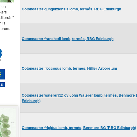
elen
Cotoneaster qungbixiensis lomb, termés, RBG Edinburgh
kerti
diterrán"
 is
terem.
Cotoneaster franchetii lomb, termés, RBG Edinburgh
Cotoneaster floccosus lomb, termés, Hillier Arboretum
Cotoneaster watereri(x) cv John Waterer lomb, termés, Benmore
Edinburgh)
Cotoneaster frigidus lomb, termés, Benmore BG (RBG Edinburgh)