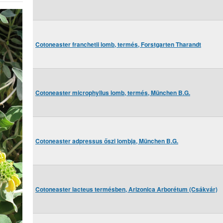
Cotoneaster franchetii lomb, termés, Forstgarten Tharandt
Cotoneaster microphyllus lomb, termés, München B.G.
Cotoneaster adpressus őszi lombja, München B.G.
Cotoneaster lacteus termésben, Arizonica Arborétum (Csákvár)