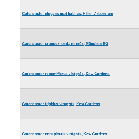
Cotoneaster elegans őszi habitus, Hillier Arboretum
Cotoneaster praecox lomb, termés, München BG
Cotoneaster racemiflorus virágzás, Kew Gardens
Cotoneaster frigidus virágzás, Kew Gardens
Cotoneaster conspicuus virágzás, Kew Gardens