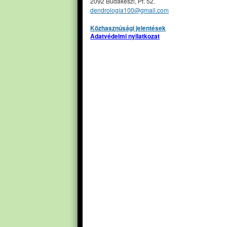
2092 Budakeszi, Pf. 52.
dendrologia100@gmail.com
Közhasznúsági jelentések
Adatvédelmi nyilatkozat