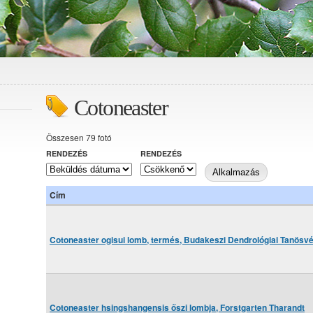
Cotoneaster
Összesen 79 fotó
RENDEZÉS
RENDEZÉS
Cím
Cotoneaster ogisui lomb, termés, Budakeszi Dendrológiai Tanösv
Cotoneaster hsingshangensis őszi lombja, Forstgarten Tharandt