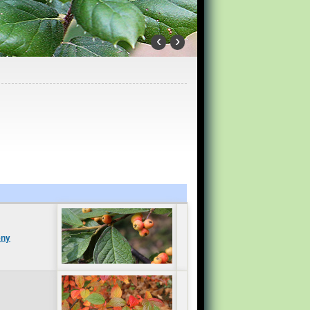
‹
›
ény