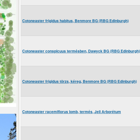
Cotoneaster frigidus habitus, Benmore BG (RBG Edinburgh)
Cotoneaster conspicuus termésben, Dawyck BG (RBG Edinburgh)
Cotoneaster frigidus törzs, kéreg, Benmore BG (RBG Edinburgh)
Cotoneaster racemiflorus lomb, termés, Jeli Arborétum