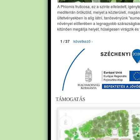
A Phlomis fruticosa, ez a szinte elfeledett, igényt
mediterrán örökzöld, melyet a közterületi, magán
ültetvényekben is alig látni, tanösvényünk "eume
növényei előterében a legnagyobb szárazságban
kitűnően megállja helyét, hűségesen virágzik és 
1 / 37
következő ›
TÁMOGATÁS