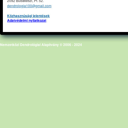
2092 Budakeszi, Pf. 52.
dendrologia100@gmail.com
Közhasznúsági jelentések
Adatvédelmi nyilatkozat
Nemzetközi Dendrológiai Alapítvány © 2006 - 2024