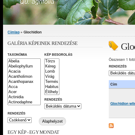
Jelenlegi hely
Címlap
» Glochidion
GALÉRIA KÉPEINEK RENDEZÉSE
Glo
TAXONÓMIA
KÉP BESOROLÁS
Összesen 1 fotó
RENDEZÉS
Cím
RENDEZÉS
Glochidion wil
RENDEZÉS
EGY KÉP - EGY MONDAT