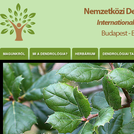
Ugrás a tartalomra
MAGUNKRÓL
MI A DENDROLÓGIA?
HERBÁRIUM
DENDROLÓGIAI T