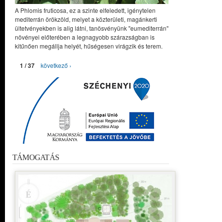
A Phlomis fruticosa, ez a szinte elfeledett, igénytelen
mediterrán örökzöld, melyet a közterületi, magánkerti
ültetvényekben is alig látni, tanösvényünk "eumediterrán"
növényei előterében a legnagyobb szárazságban is
kitűnően megállja helyét, hűségesen virágzik és terem.
1 / 37
következő ›
TÁMOGATÁS