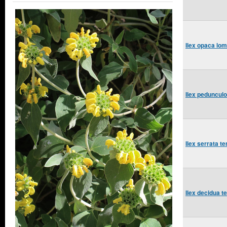
Ilex opaca lom
Ilex peduncul
Ilex serrata 
Ilex decidua 