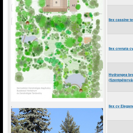
Ilex cassine 
Ilex crenata c
Hydrangea bre
(Szentpétervá
,
Ilex cv Elega