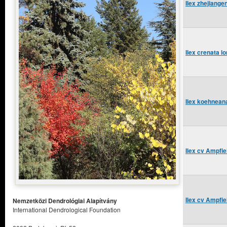
Ilex zhejiang
Ilex crenata l
Ilex koehneana
Ilex cv Ampfie
Ilex cv Ampfie
Nemzetközi Dendrológiai Alapítvány
International Dendrological Foundation