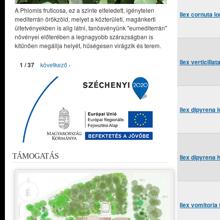
A Phlomis fruticosa, ez a szinte elfeledett, igénytelen
Ilex cornuta l
mediterrán örökzöld, melyet a közterületi, magánkerti
ültetvényekben is alig látni, tanösvényünk "eumediterrán"
növényei előterében a legnagyobb szárazságban is
kitűnően megállja helyét, hűségesen virágzik és terem.
Ilex verticill
1 / 37
következő ›
Ilex dipyrena 
TÁMOGATÁS
Ilex dipyrena 
Ilex vomitoria