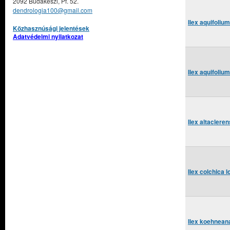
2092 Budakeszi, Pf. 52.
dendrologia100@gmail.com
Ilex aquifoliu
Közhasznúsági jelentések
Adatvédelmi nyilatkozat
Ilex aquifoliu
Ilex altaclere
Ilex colchica
Ilex koehnean