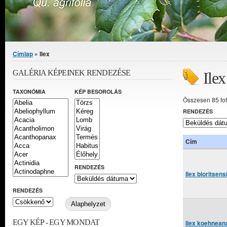
Jelenlegi hely
Címlap
» Ilex
GALÉRIA KÉPEINEK RENDEZÉSE
Ilex
TAXONÓMIA
KÉP BESOROLÁS
Összesen 85 fo
RENDEZÉS
Cím
RENDEZÉS
Ilex bioritsen
RENDEZÉS
EGY KÉP - EGY MONDAT
Ilex koehnean