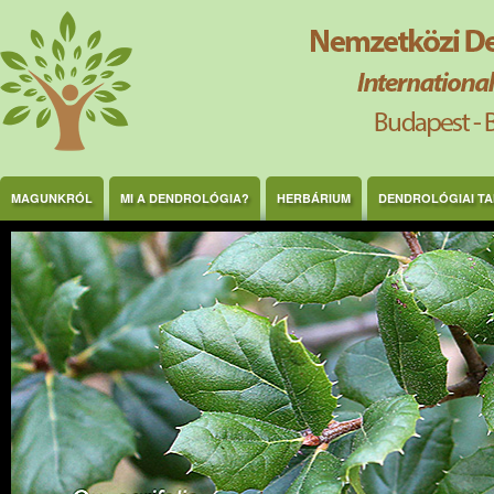
Ugrás a tartalomra
MAGUNKRÓL
MI A DENDROLÓGIA?
HERBÁRIUM
DENDROLÓGIAI T