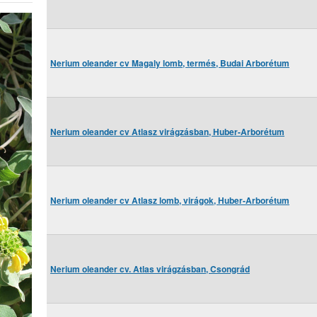
Nerium oleander cv Magaly lomb, termés, Budai Arborétum
Nerium oleander cv Atlasz virágzásban, Huber-Arborétum
Nerium oleander cv Atlasz lomb, virágok, Huber-Arborétum
Nerium oleander cv. Atlas virágzásban, Csongrád