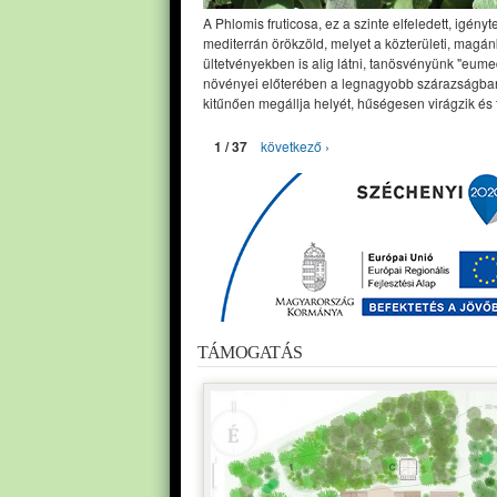
A Phlomis fruticosa, ez a szinte elfeledett, igényt
mediterrán örökzöld, melyet a közterületi, magán
ültetvényekben is alig látni, tanösvényünk "eume
növényei előterében a legnagyobb szárazságban
kitűnően megállja helyét, hűségesen virágzik és 
1 / 37
következő ›
TÁMOGATÁS