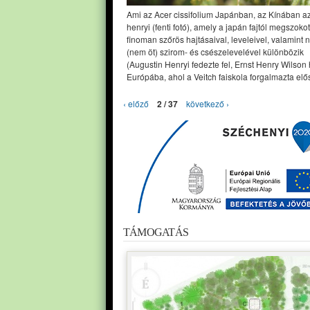
Ami az Acer cissifolium Japánban, az Kínában a
henryi (fenti fotó), amely a japán fajtól megszoko
finoman szőrös hajtásaival, leveleivel, valamint 
(nem öt) szirom- és csészelevelével különbözik
(Augustin Henryi fedezte fel, Ernst Henry Wilson
Európába, ahol a Veitch faiskola forgalmazta elős
‹ előző
2 / 37
következő ›
TÁMOGATÁS