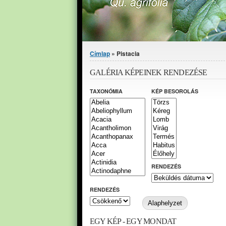
Jelenlegi hely
Címlap
» Pistacia
GALÉRIA KÉPEINEK RENDEZÉSE
TAXONÓMIA
KÉP BESOROLÁS
RENDEZÉS
RENDEZÉS
EGY KÉP - EGY MONDAT