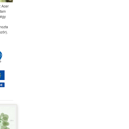
z Acer
ttam
négy
 hozta
zör).