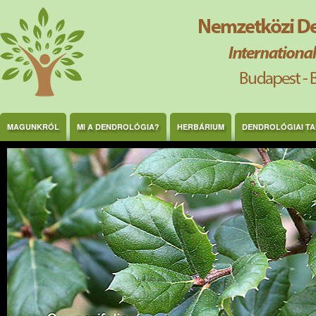
Ugrás a tartalomra
MAGUNKRÓL
MI A DENDROLÓGIA?
HERBÁRIUM
DENDROLÓGIAI T