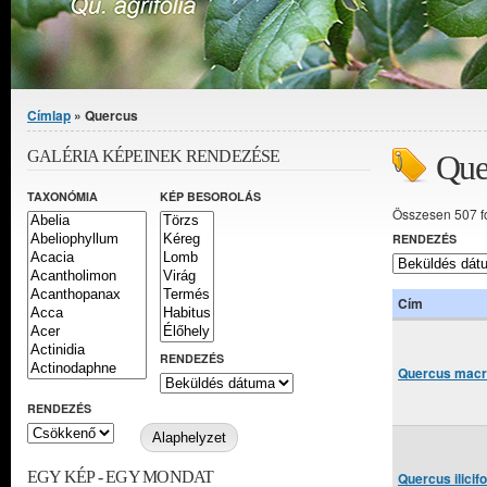
Jelenlegi hely
Címlap
» Quercus
GALÉRIA KÉPEINEK RENDEZÉSE
Que
TAXONÓMIA
KÉP BESOROLÁS
Összesen 507 f
RENDEZÉS
Cím
RENDEZÉS
Quercus macro
RENDEZÉS
EGY KÉP - EGY MONDAT
Quercus ilicif