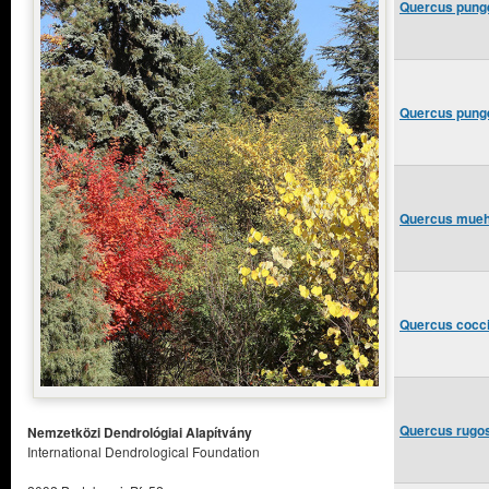
Quercus pung
Quercus punge
Quercus muehl
Quercus cocci
Quercus rugos
Nemzetközi Dendrológiai Alapítvány
International Dendrological Foundation