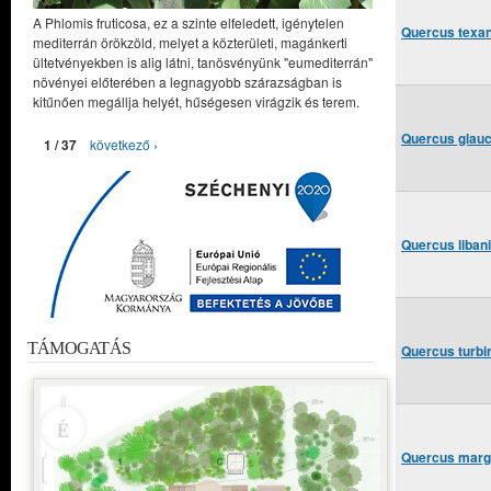
A Phlomis fruticosa, ez a szinte elfeledett, igénytelen
Quercus texan
mediterrán örökzöld, melyet a közterületi, magánkerti
ültetvényekben is alig látni, tanösvényünk "eumediterrán"
növényei előterében a legnagyobb szárazságban is
kitűnően megállja helyét, hűségesen virágzik és terem.
Quercus glauc
1 / 37
következő ›
Quercus liban
TÁMOGATÁS
Quercus turbi
Quercus marga