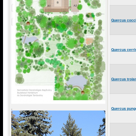
Quercus cocci
Quercus cerri
Quercus troja
,
Quercus punge