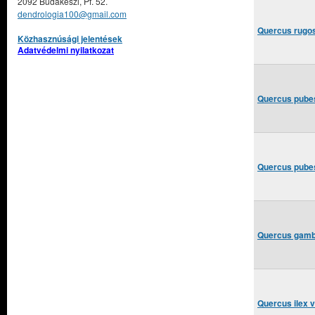
2092 Budakeszi, Pf. 52.
dendrologia100@gmail.com
Quercus rugos
Közhasznúsági jelentések
Adatvédelmi nyilatkozat
Quercus pubesc
Quercus pubesc
Quercus gambe
Quercus ilex 