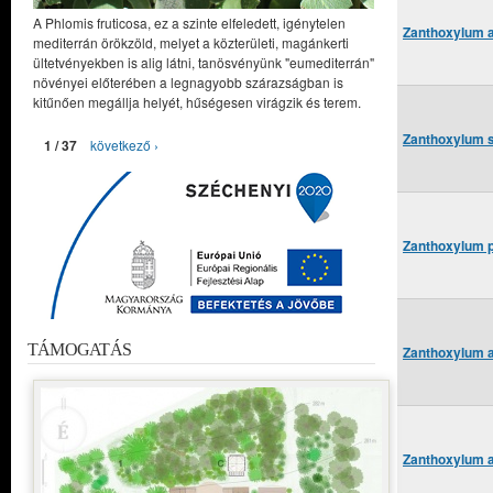
A Phlomis fruticosa, ez a szinte elfeledett, igénytelen
Zanthoxylum a
mediterrán örökzöld, melyet a közterületi, magánkerti
ültetvényekben is alig látni, tanösvényünk "eumediterrán"
növényei előterében a legnagyobb szárazságban is
kitűnően megállja helyét, hűségesen virágzik és terem.
Zanthoxylum s
1 / 37
következő ›
Zanthoxylum p
TÁMOGATÁS
Zanthoxylum ai
Zanthoxylum a