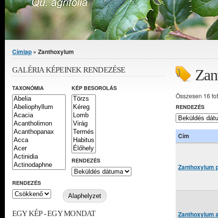
Jelenlegi hely
Címlap
» Zanthoxylum
GALÉRIA KÉPEINEK RENDEZÉSE
Zan
TAXONÓMIA
KÉP BESOROLÁS
Összesen 16 fo
RENDEZÉS
Cím
RENDEZÉS
Zanthoxylum p
RENDEZÉS
EGY KÉP - EGY MONDAT
Zanthoxylum 