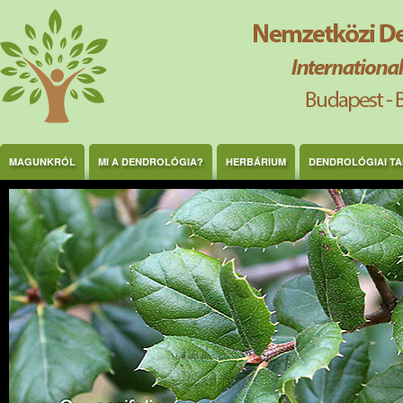
Ugrás a tartalomra
MAGUNKRÓL
MI A DENDROLÓGIA?
HERBÁRIUM
DENDROLÓGIAI T