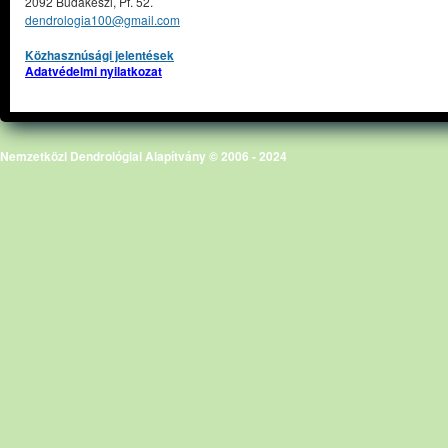
2092 Budakeszi, Pf. 52.
dendrologia100@gmail.com
Közhasznúsági jelentések
Adatvédelmi nyilatkozat
Nemzetközi Dendrológiai Alapítvány © 2006 - 2024