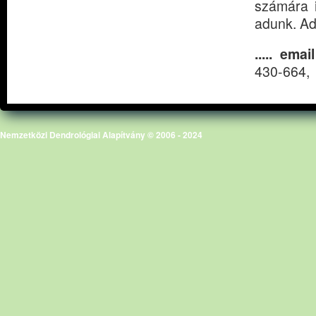
számára i
adunk. Addig
..... ema
430-664, 
Nemzetközi Dendrológiai Alapítvány © 2006 - 2024