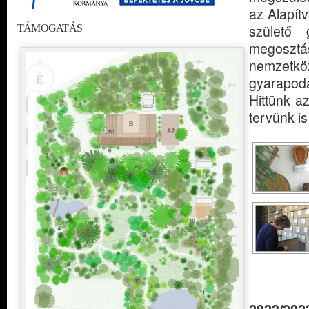
az Alapítv
születő
TÁMOGATÁS
megosztás
nemzetköz
gyarapodá
Hittünk az
tervünk is
2022/202