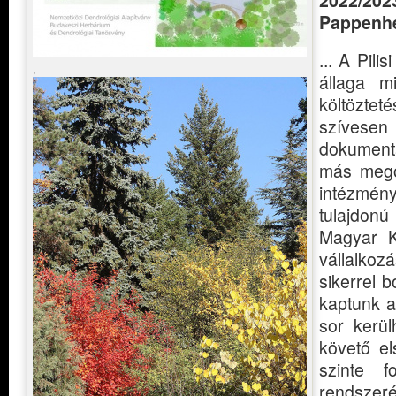
Pappenhe
... A Pili
,
állaga m
költözte
szívesen
dokumentá
más megol
intézmén
tulajdonú
Magyar Ke
vállalko
sikerrel b
kaptunk a
sor kerül
követő e
szinte f
rendszer