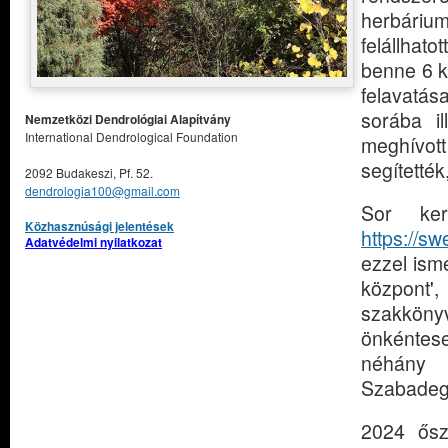
herbárium
felállhato
benne 6 k
felavatás
sorába il
Nemzetközi Dendrológiai Alapítvány
International Dendrological Foundation
meghívot
segítették
2092 Budakeszi, Pf. 52.
dendrologia100@gmail.com
Sor ker
Közhasznúsági jelentések
https://s
Adatvédelmi nyilatkozat
ezzel ism
központ',
szakköny
önkéntese
néhány 
Szabadeg
2024 őszé