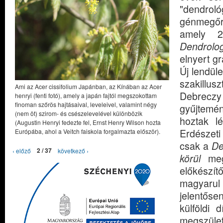
"dendrológ
génmegőr
amely 2
Dendrolog
elnyert gr
Új lendüle
szakillus
Ami az Acer cissifolium Japánban, az Kínában az Acer
Debreczy
henryi (fenti fotó), amely a japán fajtól megszokottam
finoman szőrös hajtásaival, leveleivel, valamint négy
gyűjtemén
(nem öt) szirom- és csészelevelével különbözik
hoztak l
(Augustin Henryi fedezte fel, Ernst Henry Wilson hozta
Erdészeti
Európába, ahol a Veitch faiskola forgalmazta először).
csak a
De
‹ előző
2 / 37
következő ›
körül
megj
előkészí
magyarul
jelentőse
külföldi d
megszület