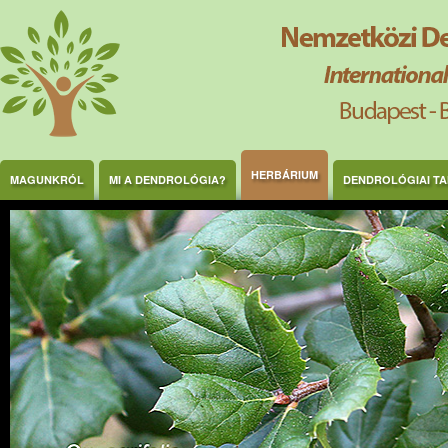
Ugrás a tartalomra
HERBÁRIUM
MAGUNKRÓL
MI A DENDROLÓGIA?
DENDROLÓGIAI T