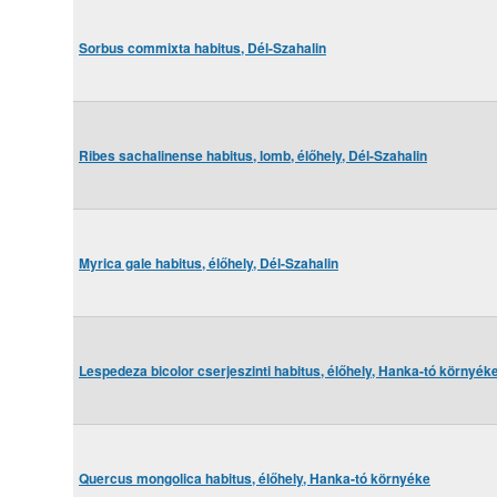
Sorbus commixta habitus, Dél-Szahalin
Ribes sachalinense habitus, lomb, élőhely, Dél-Szahalin
Myrica gale habitus, élőhely, Dél-Szahalin
Lespedeza bicolor cserjeszinti habitus, élőhely, Hanka-tó környék
Quercus mongolica habitus, élőhely, Hanka-tó környéke