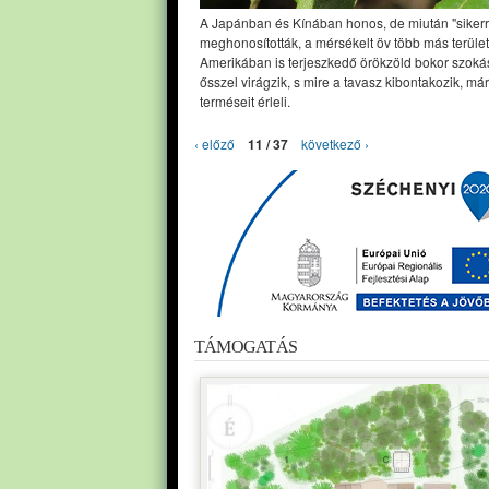
A Japánban és Kínában honos, de miután "sikerr
meghonosították, a mérsékelt öv több más terület
Amerikában is terjeszkedő örökzöld bokor szoká
ősszel virágzik, s mire a tavasz kibontakozik, már
terméseit érleli.
‹ előző
11 / 37
következő ›
TÁMOGATÁS