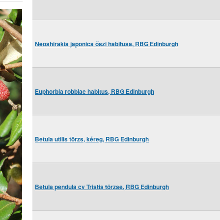
Neoshirakia japonica őszi habitusa, RBG Edinburgh
Euphorbia robbiae habitus, RBG Edinburgh
Betula utilis törzs, kéreg, RBG Edinburgh
Betula pendula cv Tristis törzse, RBG Edinburgh