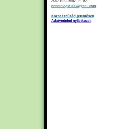
2092 Budakeszi, Pf. 52.
dendrologia100@gmail.com
Közhasznúsági jelentések
Adatvédelmi nyilatkozat