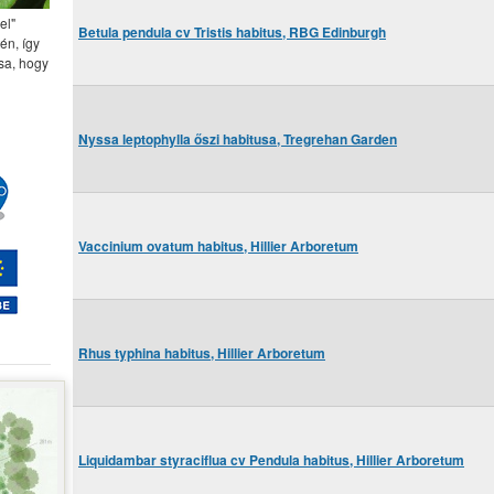
el"
Betula pendula cv Tristis habitus, RBG Edinburgh
én, így
sa, hogy
Nyssa leptophylla őszi habitusa, Tregrehan Garden
Vaccinium ovatum habitus, Hillier Arboretum
Rhus typhina habitus, Hillier Arboretum
Liquidambar styraciflua cv Pendula habitus, Hillier Arboretum