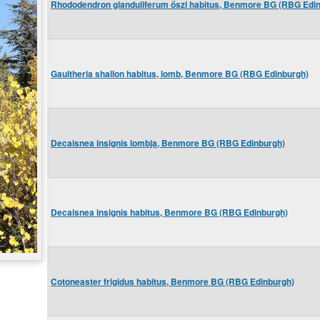
Rhododendron glanduliferum őszi habitus, Benmore BG (RBG Edi
Gaultheria shallon habitus, lomb, Benmore BG (RBG Edinburgh)
Decaisnea insignis lombja, Benmore BG (RBG Edinburgh)
Decaisnea insignis habitus, Benmore BG (RBG Edinburgh)
Cotoneaster frigidus habitus, Benmore BG (RBG Edinburgh)