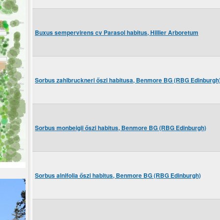
Buxus sempervirens cv Parasol habitus, Hillier Arboretum
Sorbus zahlbruckneri őszi habitusa, Benmore BG (RBG Edinburgh
Sorbus monbeigii őszi habitus, Benmore BG (RBG Edinburgh)
Sorbus alnifolia őszi habitus, Benmore BG (RBG Edinburgh)