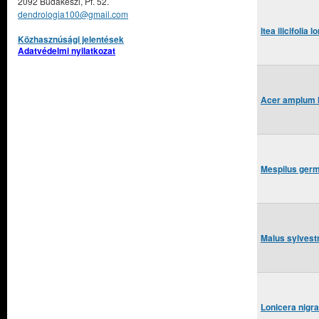
2092 Budakeszi, Pf. 52.
dendrologia100@gmail.com
Itea ilicifolia
Közhasznúsági jelentések
Adatvédelmi nyilatkozat
Acer amplum l
Mespilus germ
Malus sylvestr
Lonicera nigra