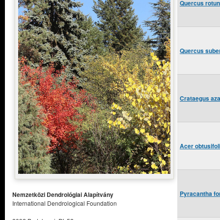
Quercus rotun
Quercus suber
Crataegus azar
Acer obtusifol
Pyracantha fo
Nemzetközi Dendrológiai Alapítvány
International Dendrological Foundation