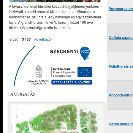
A tavasz idei első hírnökei között élő gyűjteményünkben
Pterocarya st
is kivirult a hibrid eredetű kikeleti bangita (Viburnum x
bodnantense, szülőfajai egy himalájai és egy észak-kínai
faj, a V. grandiflorum, illetve V. farreri); közel 100 éve
ültetik, népszerűsége azóta is töretlen.
Quillaja sapo
‹ előző
3 / 37
következő ›
Poliothyrsis 
TÁMOGATÁS
Rhododendron
Carya ovata t