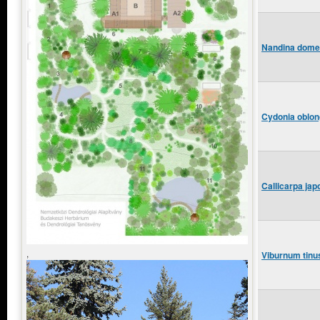
Nandina domes
Cydonia oblon
Callicarpa ja
,
Viburnum tinu