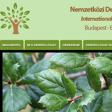
Ugrás a tartalomra
MAGUNKRÓL
MI A DENDROLÓGIA?
HERBÁRIUM
DENDROLÓGIAI T