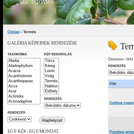
Jelenlegi hely
Címlap
» Termés
GALÉRIA KÉPEINEK RENDEZÉSE
Ter
TAXONÓMIA
KÉP BESOROLÁS
Összesen 1842 
RENDEZÉS
Cím
RENDEZÉS
Cotinus coggyg
RENDEZÉS
EGY KÉP - EGY MONDAT
Fraxinus ornus