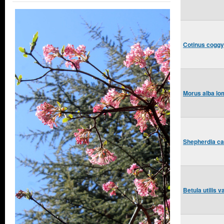
Cotinus coggy
Morus alba lo
Shepherdia ca
Betula utilis 