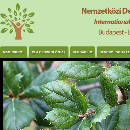
Ugrás a tartalomra
MAGUNKRÓL
MI A DENDROLÓGIA?
HERBÁRIUM
DENDROLÓGIAI T