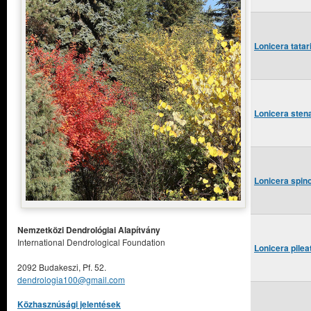
Lonicera tatar
Lonicera sten
Lonicera spin
Nemzetközi Dendrológiai Alapítvány
International Dendrological Foundation
Lonicera pilea
2092 Budakeszi, Pf. 52.
dendrologia100@gmail.com
Közhasznúsági jelentések