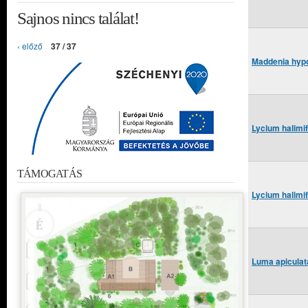
Sajnos nincs találat!
‹ előző
37 / 37
Maddenia hypo
Lycium halimi
TÁMOGATÁS
Lycium halimi
Luma apiculat