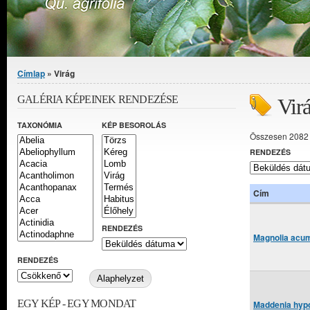
Jelenlegi hely
Címlap
» Virág
GALÉRIA KÉPEINEK RENDEZÉSE
Vir
TAXONÓMIA
KÉP BESOROLÁS
Összesen 2082 
RENDEZÉS
Cím
RENDEZÉS
Magnolia acum
RENDEZÉS
EGY KÉP - EGY MONDAT
Maddenia hypo