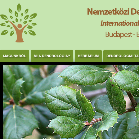
Ugrás a tartalomra
MAGUNKRÓL
MI A DENDROLÓGIA?
HERBÁRIUM
DENDROLÓGIAI T