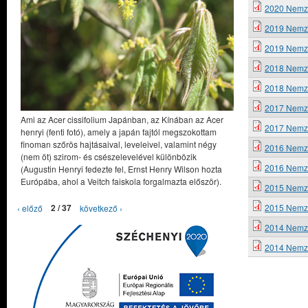
2020 Nemze
2019 Nemzet
2019 Nemze
2018 Nemze
2018 Nemze
2017 Nemze
Ami az Acer cissifolium Japánban, az Kínában az Acer
2017 Nemze
henryi (fenti fotó), amely a japán fajtól megszokottam
finoman szőrös hajtásaival, leveleivel, valamint négy
2016 Nemze
(nem öt) szirom- és csészelevelével különbözik
2016 Nemzet
(Augustin Henryi fedezte fel, Ernst Henry Wilson hozta
Európába, ahol a Veitch faiskola forgalmazta először).
2015 Nemze
2015 Nemzet
‹ előző
2 / 37
következő ›
2014 Nemze
2014 Nemze