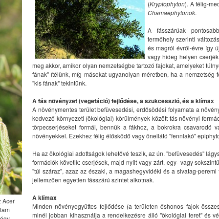
(
Kryptophyton
). A félig-m
Chamaephytonok
.
A fásszárúak pontosabb
termőhely szerinti változ
és magról évről-évre így 
vagy hideg helyen cserjék,
meg akkor, amikor olyan nemzetségbe tartozó fajokat, amelyeket túlnyom
fának" ítélünk, míg másokat ugyanolyan méretben, ha a nemzetség fő
"kis fának" tekintünk.
A fás növényzet (vegetáció) fejlődése, a szukcesszió, és a klímax
A növénymentes terület befüvesedési, erdősödési folyamata a növény
kedvező környezeti (ökológiai) körülmények között fás növényi formác
törpecserjéseket formál, bennük a fákhoz, a bokrokra csavarodó v
növényekkel. Ezekhez félig élősködő vagy önellátó "fennlakó" epiphyt
Ha az ökológiai adottságok lehetővé teszik, az ún. "befüvesedés" lágys
formációk követik: cserjések, majd nyílt vagy zárt, egy- vagy sokszint
"túl száraz", azaz az északi, a magashegyvidéki és a sivatag-peremi
jellemzően egyetlen fásszárú szintet alkotnak.
A klímax
z Acer
Minden növényegyüttes fejlődése (a területen őshonos fajok összes
ttam
minél jobban kihasználja a rendelkezésre álló "ökológiai teret" és 
négy