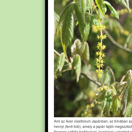
Ami az Acer cissifolium Japánban, az Kínában a
henryi (fenti fotó), amely a japán fajtól megszoko
finoman szőrös hajtásaival, leveleivel, valamint 