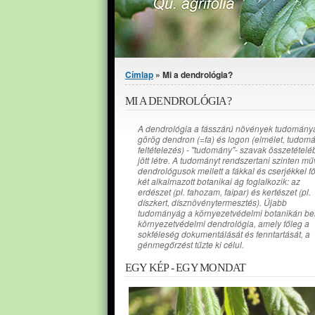
Jelenlegi hely
Címlap
» Mi a dendrológia?
MI A DENDROLÓGIA?
A dendrológia a fásszárú növények tudománya
görög dendron (=fa) és logon (elmélet, tudom
feltételezés) - "tudomány"- szavak összetételé
jött létre. A tudományt rendszertani szinten mű
dendrológusok mellett a fákkal és cserjékkel f
két alkalmazott botanikai ág foglalkozik: az
erdészet (pl. fahozam, faipar) és kertészet (pl.
díszkert, dísznövénytermesztés). Újabb
tudományág a környezetvédelmi botanikán bel
környezetvédelmi dendrológia, amely főleg a
sokféleség dokumentálását és fenntartását, a
génmegőrzést tűzte ki célul.
EGY KÉP - EGY MONDAT