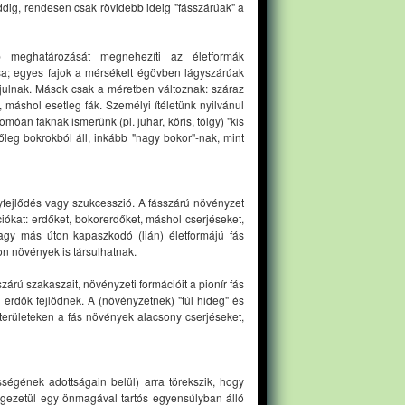
eddig, rendesen csak rövidebb ideig "fásszárúak" a
 meghatározását megnehezíti az életformák
ása; egyes fajok a mérsékelt égövben lágyszárúak
újulnak. Mások csak a méretben változnak: száraz
 máshol esetleg fák. Személyi ítéletünk nyilvánul
óan fáknak ismerünk (pl. juhar, kőris, tölgy) "kis
leg bokrokból áll, inkább "nagy bokor"-nak, mint
fejlődés vagy szukcesszió. A fásszárú növényzet
iókat: erdőket, bokorerdőket, máshol cserjéseket,
agy más úton kapaszkodó (lián) életformájú fás
on növények is társulhatnak.
zárú szakaszait, növényzeti formációit a pionír fás
ű erdők fejlődnek. A (növényzetnek) "túl hideg" és
 területeken a fás növények alacsony cserjéseket,
ségének adottságain belül) arra törekszik, hogy
végezetül egy önmagával tartós egyensúlyban álló