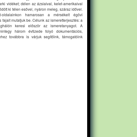
ki vidéket; délen az ázsiaival, kelet-amerikaival
ődött ki télen esővel, nyáron meleg, száraz idővel.
t-oldalainkon hamarosan a mérsékelt égövi
 fajait mutatjuk be. Célunk az ismeretterjesztés: a
lághálón keresi először az ismeretanyagot. A
mintegy három évtizede folyó dokumentációs,
hez továbbra is várjuk segítőink, támogatóink