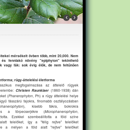
‹
›
féltekei mérsékelt övben több, mint 20,000. Nem
 és fennlakó növény "epiphyton" tekinthető
k vagy fák: sok évig élők, de nem feltűnően
etforma; rügy-áttelelési életforma
sszikus megfogalmazása az áttelelő rügyek
gyelembe:
(1860-1938) dán
Christen Raunkiaer
ket (
Phanerophyton
, Ph) a rügy áttelelési helye
ő rügyű fásszárú fajokra, finomabb osztályozásban
hanerophyton
), kisebb fákra, bokrokra
s a törpecserjékre (
Microphanerophyton
,
totta. Ezekkel szembeállította a föld színe
alatt telelőket, így a "félig rejtve" telelőket
tve a mélyen a föld alatt "rejtve" telelőket