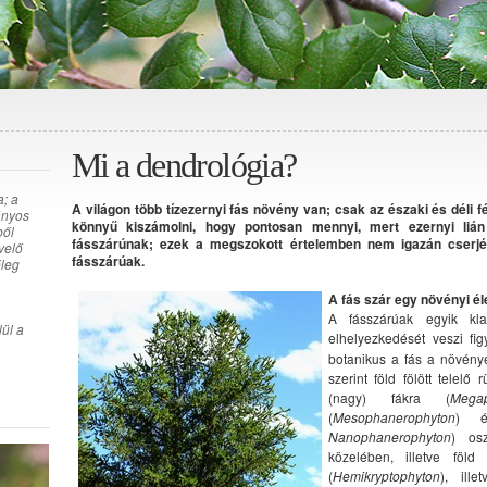
Mi a dendrológia?
; a
A világon több tízezernyi fás növény van; csak az északi és déli 
ányos
könnyű kiszámolni, hogy pontosan mennyi, mert ezernyi lián
ből
fásszárúnak; ezek a megszokott értelemben nem igazán cserjé
velő
fásszárúak.
őleg
A fás szár egy növényi él
A fásszárúak egyik kla
ül a
elhelyezkedését veszi fi
botanikus a fás a növénye
szerint föld fölött telel
(nagy) fákra (
Megap
(
Mesophanerophyton
) é
Nanophanerophyton
) osz
közelében, illetve föld 
(
Hemikryptophyton
), ille