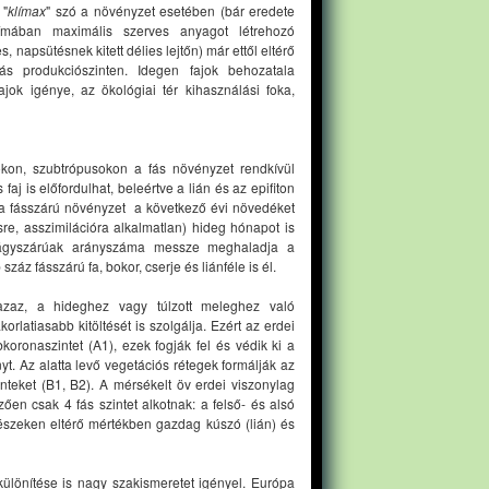
 "
klímax
" szó a növényzet esetében (bár eredete
límában maximális szerves anyagot létrehozó
 napsütésnek kitett délies lejtőn) már ettől eltérő
ás produkciószinten. Idegen fajok behozatala
fajok igénye, az ökológiai tér kihasználási foka,
okon, szubtrópusokon a fás növényzet rendkívül
aj is előfordulhat, beleértve a lián és az epifiton
n a fásszárú növényzet a következő évi növedéket
e, asszimilációra alkalmatlan) hideg hónapot is
ó lágyszárúak arányszáma messze meghaladja a
áz fásszárú fa, bokor, cserje és liánféle is él.
 azaz, a hideghez vagy túlzott meleghez való
latiasabb kitöltését is szolgálja. Ezért az erdei
koronaszintet (A1), ezek fogják fel és védik ki a
yt. Az alatta levő vegetációs rétegek formálják az
inteket (B1, B2). A mérsékelt öv erdei viszonylag
en csak 4 fás szintet alkotnak: a felső- és alsó
-részeken eltérő mértékben gazdag kúszó (lián) és
különítése is nagy szakismeretet igényel. Európa