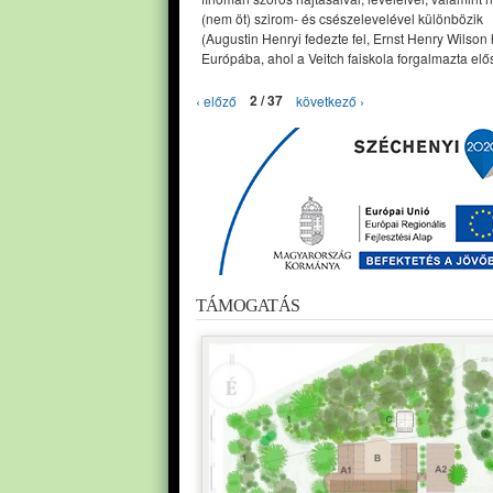
(nem öt) szirom- és csészelevelével különbözik
(Augustin Henryi fedezte fel, Ernst Henry Wilson
Európába, ahol a Veitch faiskola forgalmazta elős
‹ előző
2 / 37
következő ›
TÁMOGATÁS