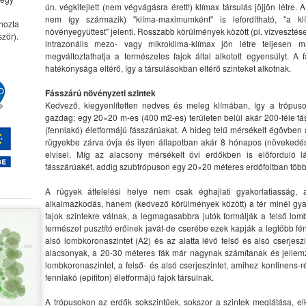
ún. végkifejlett (nem végvágásra érett!) klímax társulás jöjjön létre. A
nem így származik) "klíma-maximumként" is lefordítható, "a k
 hozta
növényegyüttest" jelenti. Rosszabb körülmények között (pl. vízvesztéses,
zör).
intrazonális mezo- vagy mikroklima-klímax jön létre teljesen m
megváltoztathatja a természetes fajok által alkotott egyensúlyt. A 
hatékonysága eltérő, így a társulásokban eltérő szinteket alkotnak.
Fásszárú növényzeti szintek
Kedvező, kiegyenlítetten nedves és meleg klímában, így a trópus
gazdag; egy 20×20 m-es (400 m2-es) területen belül akár 200-féle fás f
(fennlakó) életformájú fásszárúakat. A hideg telű mérsékelt égövbe
rügyekbe zárva óvja és ilyen állapotban akár 8 hónapos (növekedésr
elvisel. Míg az alacsony mérsékelt övi erdőkben is előfordul
fásszárúakét, addig szubtrópuson egy 20×20 méteres erdőfoltban több sz
A rügyek áttelelési helye nem csak éghajlati gyakorlatiasság,
alkalmazkodás, hanem (kedvező körülmények között) a tér minél gyakor
fajok szintekre válnak, a legmagasabbra jutók formálják a felső lomb
természet pusztító erőinek javát-de cserébe ezek kapják a legtöbb fén
alsó lombkoronaszintet (A2) és az alatta lévő felső és alsó cserjesz
alacsonyak, a 20-30 méteres fák már nagynak számítanak és jellemző
lombkoronaszintet, a felső- és alsó cserjeszintet, amihez kontinens
fennlakó (epifiton) életformájú fajok társulnak.
A trópusokon az erdők sokszintűek, sokszor a szintek meglátása, el