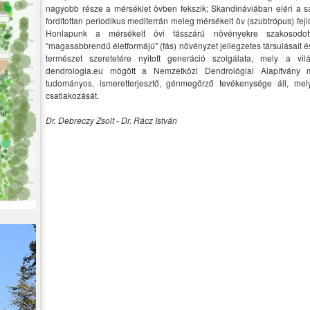
nagyobb része a mérséklet övben fekszik; Skandináviában eléri a sar
fordítottan periodikus mediterrán meleg mérsékelt öv (szubtrópus) fejl
Honlapunk a mérsékelt övi fásszárú növényekre szakosodot
"magasabbrendű életformájú" (fás) növényzet jellegzetes társulásait és
természet szeretetére nyitott generáció szolgálata, mely a vi
dendrologia.eu mögött a Nemzetközi Dendrológiai Alapítvány 
tudományos, ismeretterjesztő, génmegőrző tevékenysége áll, mely
csatlakozását.
Dr. Debreczy Zsolt - Dr. Rácz István