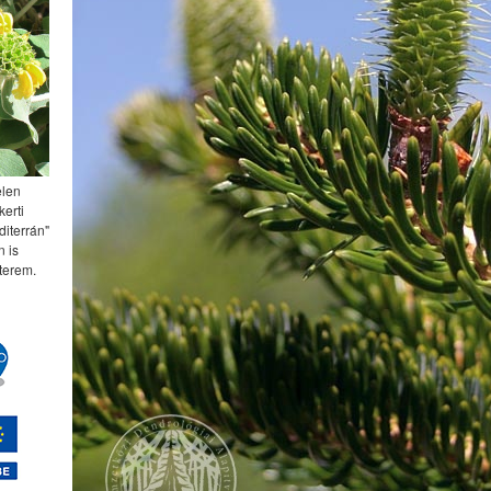
elen
kerti
diterrán"
 is
terem.