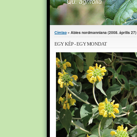
Jelenlegi hely
Címlap
» Abies nordmanniana (2008. április 27)
EGY KÉP - EGY MONDAT