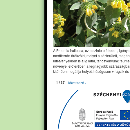
A Phlomis fruticosa, ez a szinte elfeledett, igényt
mediterrán örökzöld, melyet a közterületi, magán
ültetvényekben is alig látni, tanösvényünk "eume
növényei előterében a legnagyobb szárazságban
kitűnően megállja helyét, hűségesen virágzik és 
1 / 37
következő ›