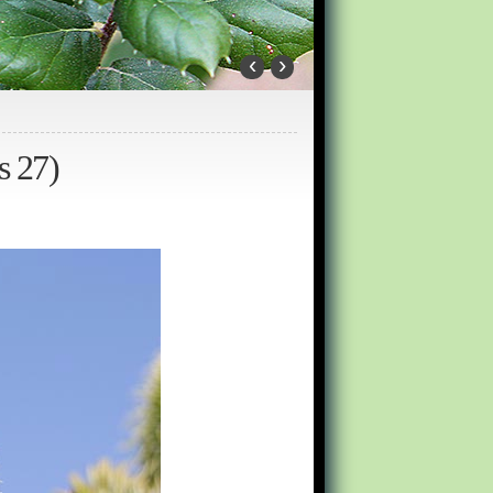
‹
›
s 27)