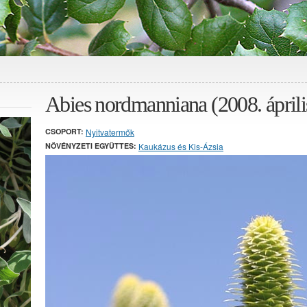
Abies nordmanniana (2008. áprili
CSOPORT:
Nyitvatermők
NÖVÉNYZETI EGYÜTTES:
Kaukázus és Kis-Ázsia