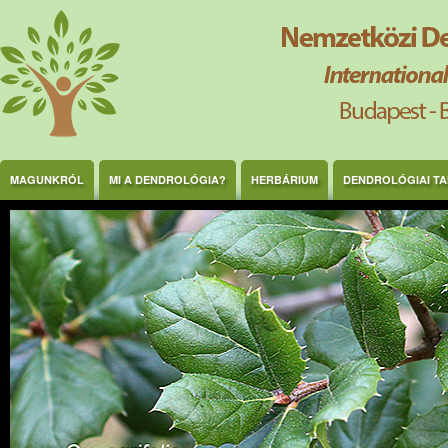
Ugrás a tartalomra
MAGUNKRÓL
MI A DENDROLÓGIA?
HERBÁRIUM
DENDROLÓGIAI T