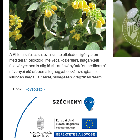
A Phlomis fruticosa, ez a szinte elfeledett, igénytelen
mediterrán örökzöld, melyet a közterületi, magánkerti
ültetvényekben is alig látni, tanösvényünk "eumediterrán"
növényei előterében a legnagyobb szárazságban is
kitűnően megállja helyét, hűségesen virágzik és terem.
1 / 37
következő ›