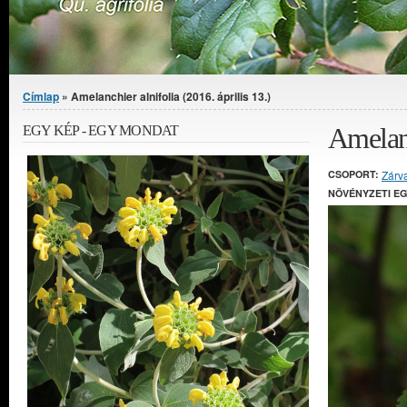
Jelenlegi hely
Címlap
» Amelanchier alnifolia (2016. április 13.)
Amelanc
EGY KÉP - EGY MONDAT
CSOPORT:
Zárv
NÖVÉNYZETI E