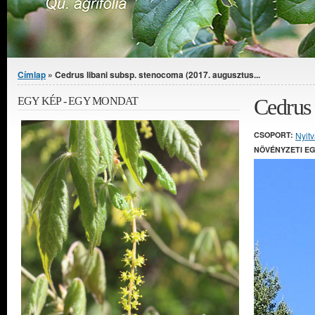
Jelenlegi hely
Címlap
» Cedrus libani subsp. stenocoma (2017. augusztus...
Cedrus 
EGY KÉP - EGY MONDAT
CSOPORT:
Nyit
NÖVÉNYZETI E