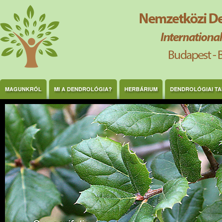
Ugrás a tartalomra
MAGUNKRÓL
MI A DENDROLÓGIA?
HERBÁRIUM
DENDROLÓGIAI T