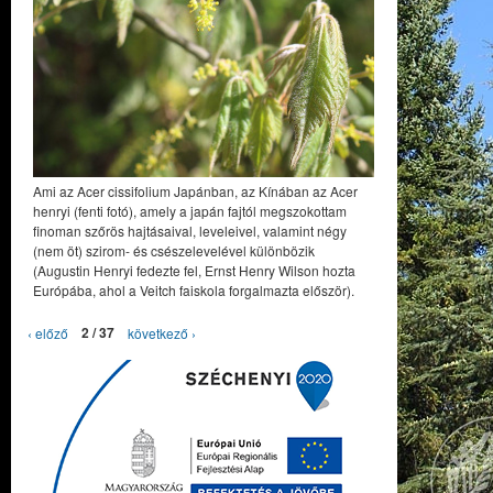
Ami az Acer cissifolium Japánban, az Kínában az Acer
henryi (fenti fotó), amely a japán fajtól megszokottam
finoman szőrös hajtásaival, leveleivel, valamint négy
(nem öt) szirom- és csészelevelével különbözik
(Augustin Henryi fedezte fel, Ernst Henry Wilson hozta
Európába, ahol a Veitch faiskola forgalmazta először).
‹ előző
2 / 37
következő ›