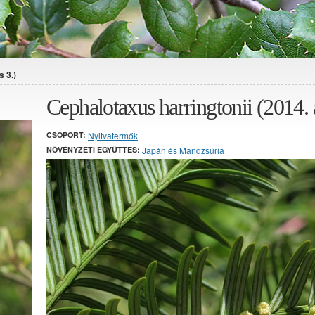
s 3.)
Cephalotaxus harringtonii (2014. á
CSOPORT:
Nyitvatermők
NÖVÉNYZETI EGYÜTTES:
Japán és Mandzsúria