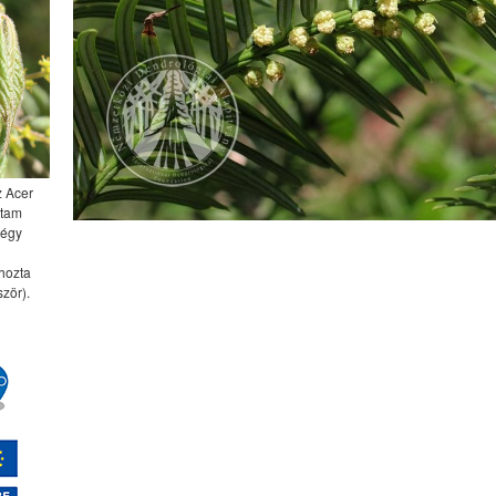
z Acer
ttam
négy
 hozta
zör).