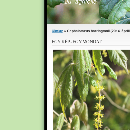
Jelenlegi hely
Címlap
» Cephalotaxus harringtonii (2014. áprili
EGY KÉP - EGY MONDAT