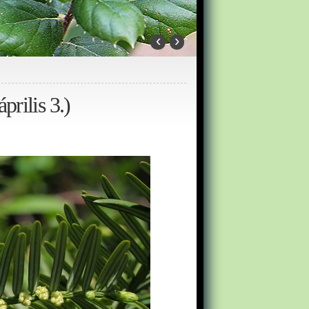
‹
›
prilis 3.)