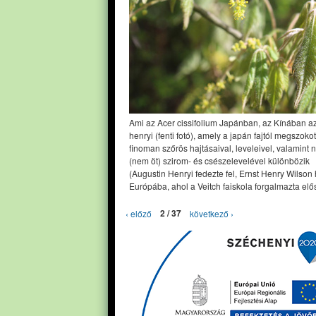
Ami az Acer cissifolium Japánban, az Kínában a
henryi (fenti fotó), amely a japán fajtól megszoko
finoman szőrös hajtásaival, leveleivel, valamint 
(nem öt) szirom- és csészelevelével különbözik
(Augustin Henryi fedezte fel, Ernst Henry Wilson
Európába, ahol a Veitch faiskola forgalmazta elős
‹ előző
2 / 37
következő ›