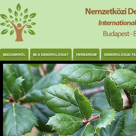
Ugrás a tartalomra
MAGUNKRÓL
MI A DENDROLÓGIA?
HERBÁRIUM
DENDROLÓGIAI T