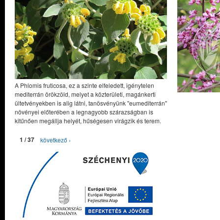
A Phlomis fruticosa, ez a szinte elfeledett, igénytelen
mediterrán örökzöld, melyet a közterületi, magánkerti
ültetvényekben is alig látni, tanösvényünk "eumediterrán"
növényei előterében a legnagyobb szárazságban is
kitűnően megállja helyét, hűségesen virágzik és terem.
1 / 37
következő ›