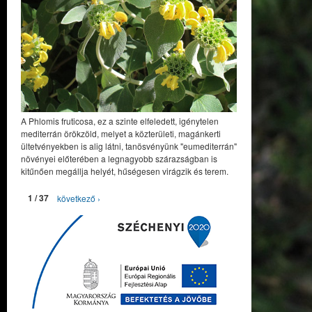
A Phlomis fruticosa, ez a szinte elfeledett, igénytelen
mediterrán örökzöld, melyet a közterületi, magánkerti
ültetvényekben is alig látni, tanösvényünk "eumediterrán"
növényei előterében a legnagyobb szárazságban is
kitűnően megállja helyét, hűségesen virágzik és terem.
1 / 37
következő ›