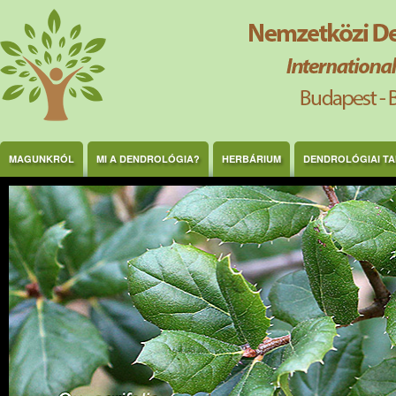
Ugrás a tartalomra
MAGUNKRÓL
MI A DENDROLÓGIA?
HERBÁRIUM
DENDROLÓGIAI T