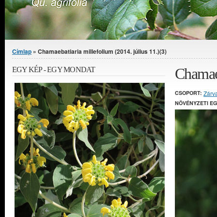
Jelenlegi hely
Címlap
» Chamaebatiaria millefolium (2014. július 11.)(3)
Chamaeb
EGY KÉP - EGY MONDAT
CSOPORT:
Zárv
NÖVÉNYZETI E