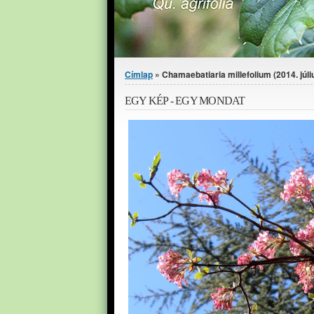
Jelenlegi hely
Címlap
» Chamaebatiaria millefolium (2014. júliu
EGY KÉP - EGY MONDAT