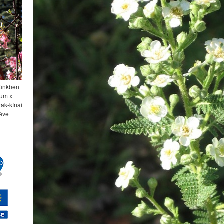
nyünkben
num x
zak-kínai
 éve