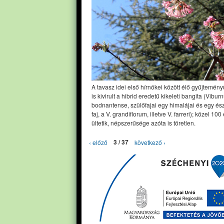
A tavasz idei első hírnökei között élő gyűjtemé
is kivirult a hibrid eredetű kikeleti bangita (Vibur
bodnantense, szülőfajai egy himalájai és egy és
faj, a V. grandiflorum, illetve V. farreri); közel 100
ültetik, népszerűsége azóta is töretlen.
‹ előző
3 / 37
következő ›