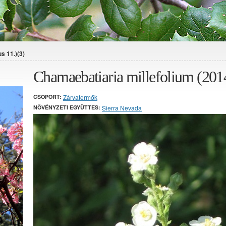
s 11.)(3)
Chamaebatiaria millefolium (2014.
CSOPORT:
Zárvatermők
NÖVÉNYZETI EGYÜTTES:
Sierra Nevada