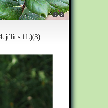
‹
›
 július 11.)(3)