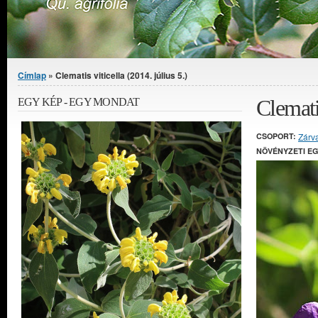
Jelenlegi hely
Címlap
» Clematis viticella (2014. július 5.)
Clematis
EGY KÉP - EGY MONDAT
CSOPORT:
Zárv
NÖVÉNYZETI E