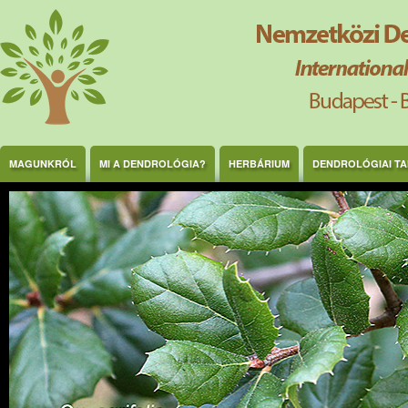
Ugrás a tartalomra
MAGUNKRÓL
MI A DENDROLÓGIA?
HERBÁRIUM
DENDROLÓGIAI T