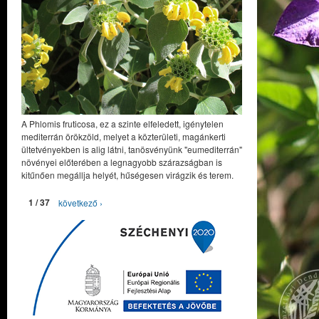
A Phlomis fruticosa, ez a szinte elfeledett, igénytelen
mediterrán örökzöld, melyet a közterületi, magánkerti
ültetvényekben is alig látni, tanösvényünk "eumediterrán"
növényei előterében a legnagyobb szárazságban is
kitűnően megállja helyét, hűségesen virágzik és terem.
1 / 37
következő ›