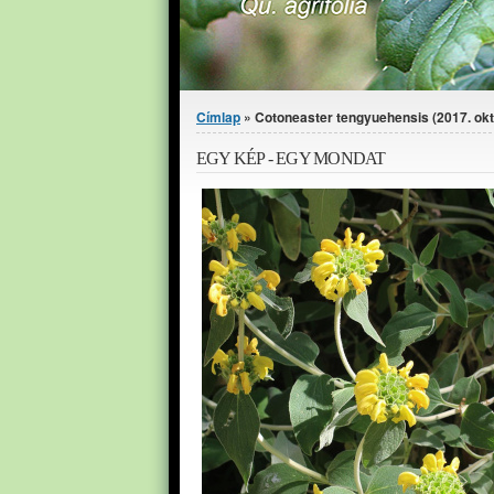
Jelenlegi hely
Címlap
» Cotoneaster tengyuehensis (2017. okt
EGY KÉP - EGY MONDAT