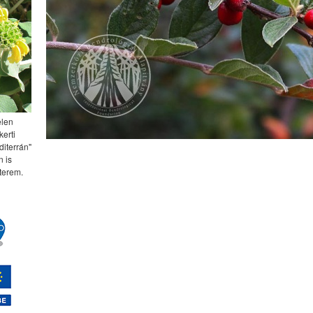
elen
kerti
diterrán"
 is
terem.