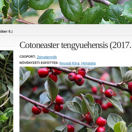
óber 6.)
Cotoneaster tengyuehensis (2017. 
CSOPORT:
Zárvatermők
NÖVÉNYZETI EGYÜTTES:
Nyugat-Kína, Himalája