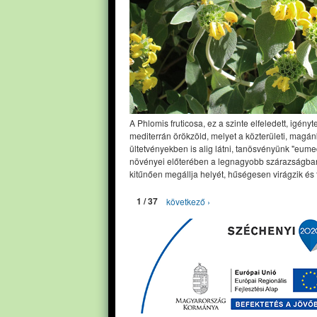
A Phlomis fruticosa, ez a szinte elfeledett, igényt
mediterrán örökzöld, melyet a közterületi, magán
ültetvényekben is alig látni, tanösvényünk "eume
növényei előterében a legnagyobb szárazságban
kitűnően megállja helyét, hűségesen virágzik és 
1 / 37
következő ›