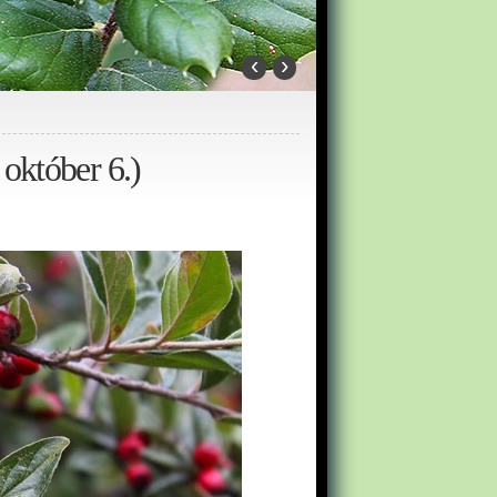
‹
›
október 6.)