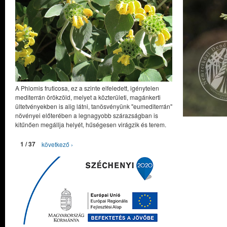
A Phlomis fruticosa, ez a szinte elfeledett, igénytelen
mediterrán örökzöld, melyet a közterületi, magánkerti
ültetvényekben is alig látni, tanösvényünk "eumediterrán"
növényei előterében a legnagyobb szárazságban is
kitűnően megállja helyét, hűségesen virágzik és terem.
1 / 37
következő ›