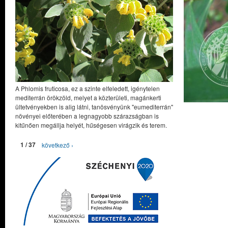
A Phlomis fruticosa, ez a szinte elfeledett, igénytelen
mediterrán örökzöld, melyet a közterületi, magánkerti
ültetvényekben is alig látni, tanösvényünk "eumediterrán"
növényei előterében a legnagyobb szárazságban is
kitűnően megállja helyét, hűségesen virágzik és terem.
1 / 37
következő ›