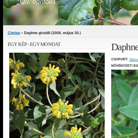
Jelenlegi hely
Címlap
» Daphne giraldii (2006. május 30.)
Daphne 
EGY KÉP - EGY MONDAT
CSOPORT:
Zárv
NÖVÉNYZETI E