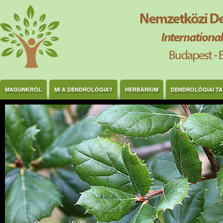
Ugrás a tartalomra
MAGUNKRÓL
MI A DENDROLÓGIA?
HERBÁRIUM
DENDROLÓGIAI T