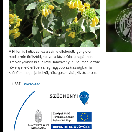
A Phlomis fruticosa, ez a szinte elfeledett, igénytelen
mediterrán örökzöld, melyet a közterületi, magánkerti
ültetvényekben is alig látni, tanösvényünk "eumediterrán"
növényei előterében a legnagyobb szárazságban is
kitűnően megállja helyét, hűségesen virágzik és terem.
1 / 37
következő ›