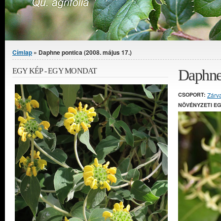
Jelenlegi hely
Címlap
» Daphne pontica (2008. május 17.)
Daphne 
EGY KÉP - EGY MONDAT
CSOPORT:
Zárv
NÖVÉNYZETI E