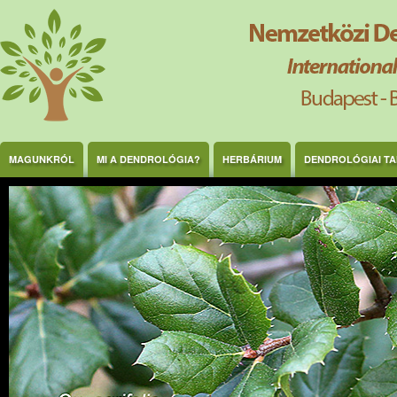
Ugrás a tartalomra
MAGUNKRÓL
MI A DENDROLÓGIA?
HERBÁRIUM
DENDROLÓGIAI T