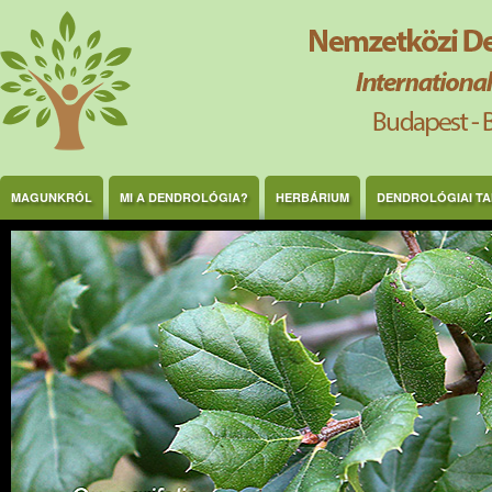
Ugrás a tartalomra
MAGUNKRÓL
MI A DENDROLÓGIA?
HERBÁRIUM
DENDROLÓGIAI T