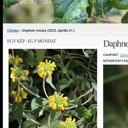
Jelenlegi hely
Címlap
» Daphne retusa (2022. április 21.)
Daphne 
EGY KÉP - EGY MONDAT
CSOPORT:
Zárv
NÖVÉNYZETI E