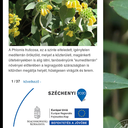
A Phlomis fruticosa, ez a szinte elfeledett, igénytelen
mediterrán örökzöld, melyet a közterületi, magánkerti
ültetvényekben is alig látni, tanösvényünk "eumediterrán"
növényei előterében a legnagyobb szárazságban is
kitűnően megállja helyét, hűségesen virágzik és terem.
1 / 37
következő ›