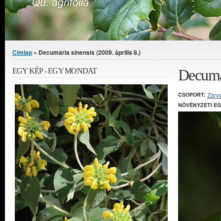
Jelenlegi hely
Címlap
» Decumaria sinensis (2009. április 8.)
Decumar
EGY KÉP - EGY MONDAT
CSOPORT:
Zárv
NÖVÉNYZETI E