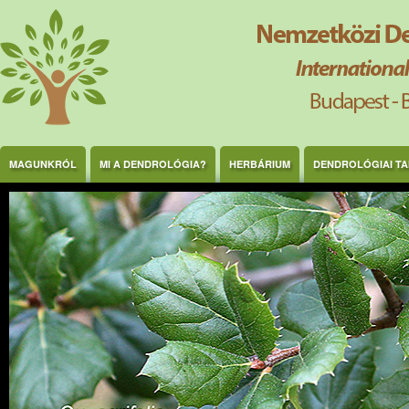
Ugrás a tartalomra
MAGUNKRÓL
MI A DENDROLÓGIA?
HERBÁRIUM
DENDROLÓGIAI T