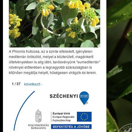
A Phlomis fruticosa, ez a szinte elfeledett, igénytelen
mediterrán örökzöld, melyet a közterületi, magánkerti
ültetvényekben is alig látni, tanösvényünk "eumediterrán"
növényei előterében a legnagyobb szárazságban is
kitűnően megállja helyét, hűségesen virágzik és terem.
1 / 37
következő ›