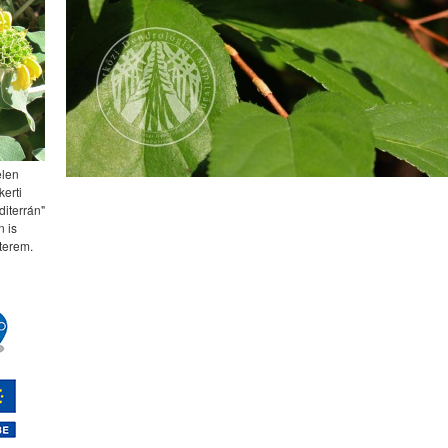
elen
kerti
diterrán"
 is
terem.