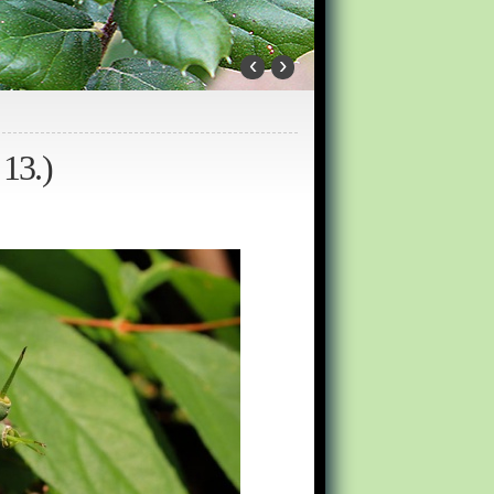
‹
›
 13.)