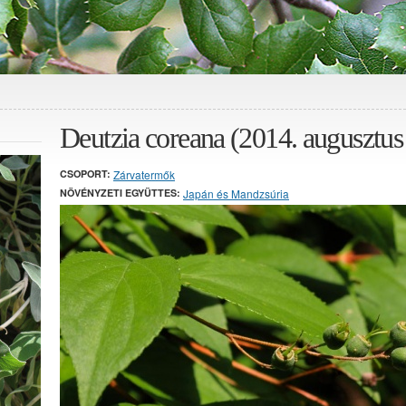
Deutzia coreana (2014. augusztus
CSOPORT:
Zárvatermők
NÖVÉNYZETI EGYÜTTES:
Japán és Mandzsúria