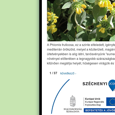
A Phlomis fruticosa, ez a szinte elfeledett, igényt
mediterrán örökzöld, melyet a közterületi, magán
ültetvényekben is alig látni, tanösvényünk "eume
növényei előterében a legnagyobb szárazságban
kitűnően megállja helyét, hűségesen virágzik és 
1 / 37
következő ›