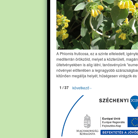
A Phlomis fruticosa, ez a szinte elfeledett, igényt
mediterrán örökzöld, melyet a közterületi, magán
ültetvényekben is alig látni, tanösvényünk "eume
növényei előterében a legnagyobb szárazságban
kitűnően megállja helyét, hűségesen virágzik és 
1 / 37
következő ›