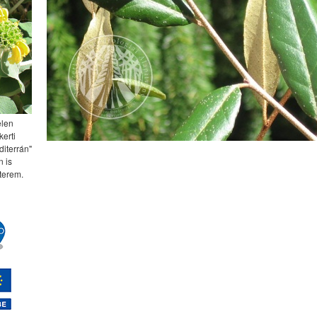
elen
kerti
diterrán"
 is
terem.