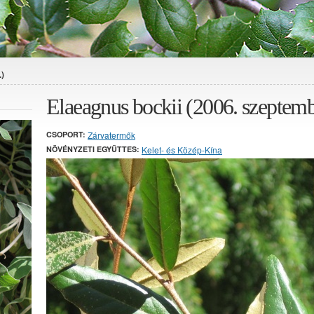
.)
Elaeagnus bockii (2006. szeptemb
CSOPORT:
Zárvatermők
NÖVÉNYZETI EGYÜTTES:
Kelet- és Közép-Kína