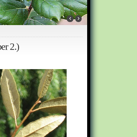
‹
›
er 2.)