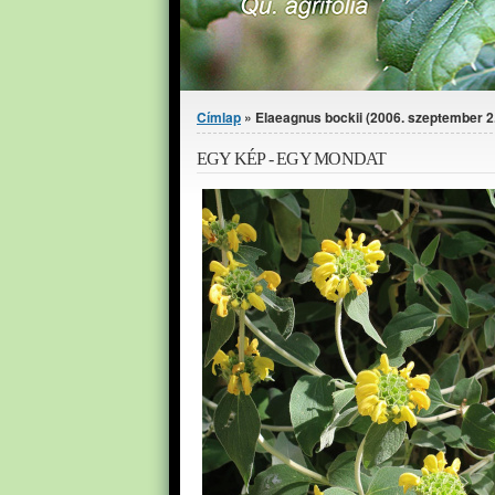
Jelenlegi hely
Címlap
» Elaeagnus bockii (2006. szeptember 2
EGY KÉP - EGY MONDAT