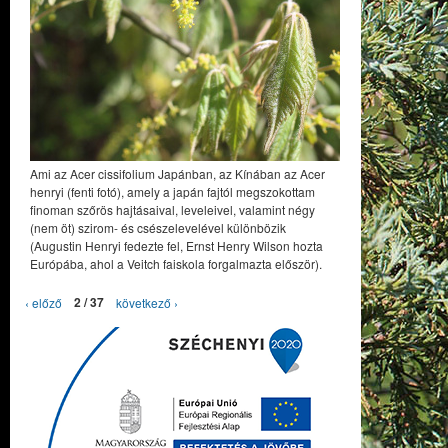
Ami az Acer cissifolium Japánban, az Kínában az Acer
henryi (fenti fotó), amely a japán fajtól megszokottam
finoman szőrös hajtásaival, leveleivel, valamint négy
(nem öt) szirom- és csészelevelével különbözik
(Augustin Henryi fedezte fel, Ernst Henry Wilson hozta
Európába, ahol a Veitch faiskola forgalmazta először).
‹ előző
2 / 37
következő ›