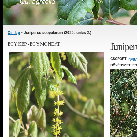
Jelenlegi hely
Címlap
» Juniperus scopulorum (2020. június 2.)
Juniper
EGY KÉP - EGY MONDAT
CSOPORT:
Nyit
NÖVÉNYZETI E