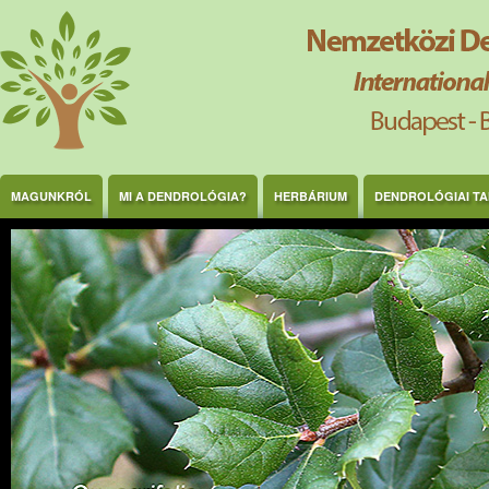
Ugrás a tartalomra
MAGUNKRÓL
MI A DENDROLÓGIA?
HERBÁRIUM
DENDROLÓGIAI T