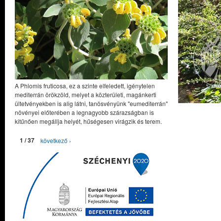
A Phlomis fruticosa, ez a szinte elfeledett, igénytelen
mediterrán örökzöld, melyet a közterületi, magánkerti
ültetvényekben is alig látni, tanösvényünk "eumediterrán"
növényei előterében a legnagyobb szárazságban is
kitűnően megállja helyét, hűségesen virágzik és terem.
1 / 37
következő ›