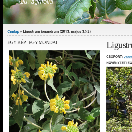
Jelenlegi hely
Címlap
» Ligustrum ionandrum (2013. május 3.)(2)
Ligustr
EGY KÉP - EGY MONDAT
CSOPORT:
Zárv
NÖVÉNYZETI E