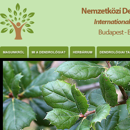
Ugrás a tartalomra
MAGUNKRÓL
MI A DENDROLÓGIA?
HERBÁRIUM
DENDROLÓGIAI T