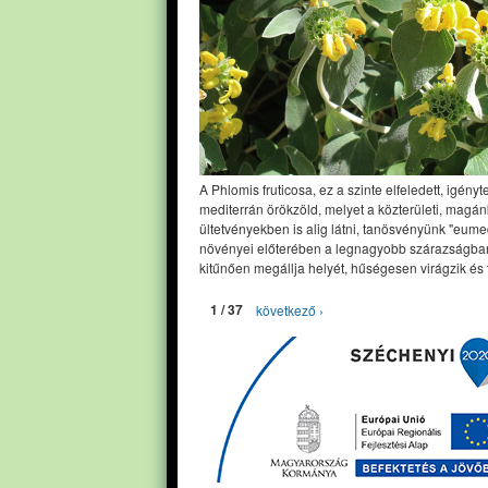
A Phlomis fruticosa, ez a szinte elfeledett, igényt
mediterrán örökzöld, melyet a közterületi, magán
ültetvényekben is alig látni, tanösvényünk "eume
növényei előterében a legnagyobb szárazságban
kitűnően megállja helyét, hűségesen virágzik és 
1 / 37
következő ›