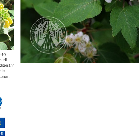
elen
kerti
diterrán"
 is
terem.