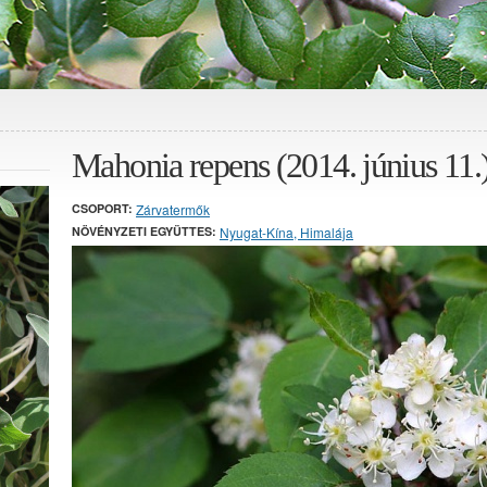
Mahonia repens (2014. június 11.
CSOPORT:
Zárvatermők
NÖVÉNYZETI EGYÜTTES:
Nyugat-Kína, Himalája