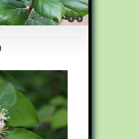
‹
›
)