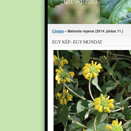
Jelenlegi hely
Címlap
» Mahonia repens (2014. június 11.)
EGY KÉP - EGY MONDAT