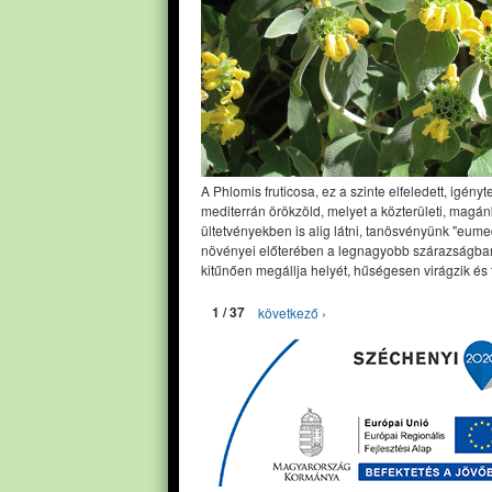
A Phlomis fruticosa, ez a szinte elfeledett, igényt
mediterrán örökzöld, melyet a közterületi, magán
ültetvényekben is alig látni, tanösvényünk "eume
növényei előterében a legnagyobb szárazságban
kitűnően megállja helyét, hűségesen virágzik és 
1 / 37
következő ›