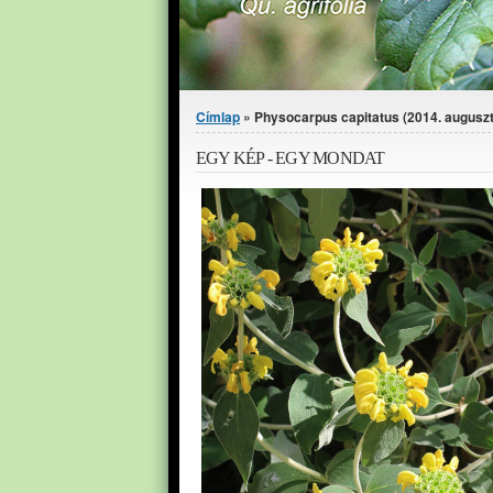
Jelenlegi hely
Címlap
» Physocarpus capitatus (2014. auguszt
EGY KÉP - EGY MONDAT