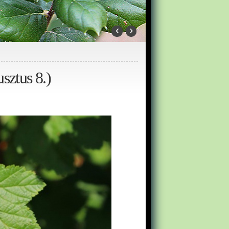
‹
›
sztus 8.)