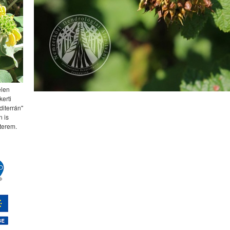
elen
kerti
diterrán"
 is
terem.