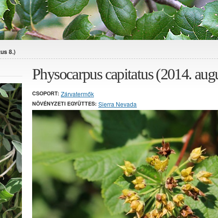
us 8.)
Physocarpus capitatus (2014. augu
CSOPORT:
Zárvatermők
NÖVÉNYZETI EGYÜTTES:
Sierra Nevada