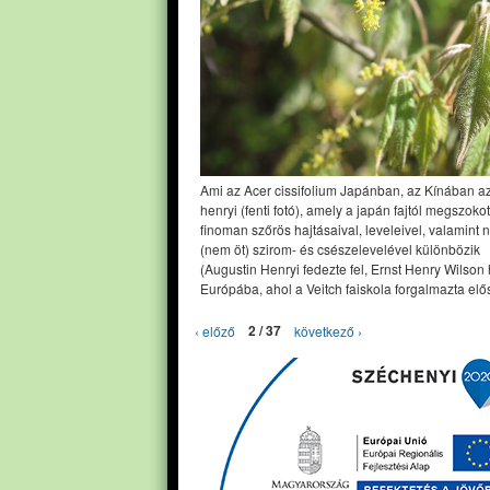
Ami az Acer cissifolium Japánban, az Kínában a
henryi (fenti fotó), amely a japán fajtól megszoko
finoman szőrös hajtásaival, leveleivel, valamint 
(nem öt) szirom- és csészelevelével különbözik
(Augustin Henryi fedezte fel, Ernst Henry Wilson
Európába, ahol a Veitch faiskola forgalmazta elős
‹ előző
2 / 37
következő ›