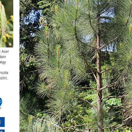
z Acer
ttam
négy
 hozta
zör).