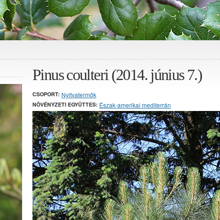
Pinus coulteri (2014. június 7.)
CSOPORT:
Nyitvatermők
NÖVÉNYZETI EGYÜTTES:
Észak-amerikai mediterrán