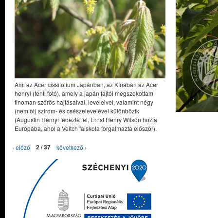
Ami az Acer cissifolium Japánban, az Kínában az Acer
henryi (fenti fotó), amely a japán fajtól megszokottam
finoman szőrös hajtásaival, leveleivel, valamint négy
(nem öt) szirom- és csészelevelével különbözik
(Augustin Henryi fedezte fel, Ernst Henry Wilson hozta
Európába, ahol a Veitch faiskola forgalmazta először).
‹ előző
2 / 37
következő ›