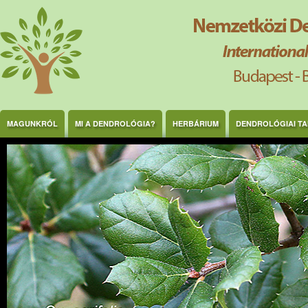
Ugrás a tartalomra
MAGUNKRÓL
MI A DENDROLÓGIA?
HERBÁRIUM
DENDROLÓGIAI T