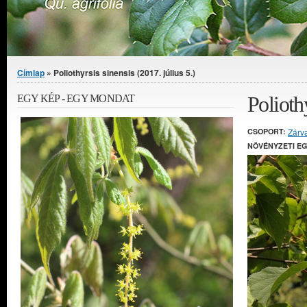
Jelenlegi hely
Címlap
» Poliothyrsis sinensis (2017. július 5.)
Poliothy
EGY KÉP - EGY MONDAT
CSOPORT:
Zárv
NÖVÉNYZETI E