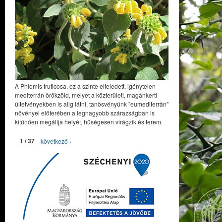
A Phlomis fruticosa, ez a szinte elfeledett, igénytelen
mediterrán örökzöld, melyet a közterületi, magánkerti
ültetvényekben is alig látni, tanösvényünk "eumediterrán"
növényei előterében a legnagyobb szárazságban is
kitűnően megállja helyét, hűségesen virágzik és terem.
1 / 37
következő ›