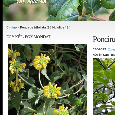
Jelenlegi hely
Címlap
» Poncirus trifoliata (2014. július 12.)
Poncirus
EGY KÉP - EGY MONDAT
CSOPORT:
Zárv
NÖVÉNYZETI E