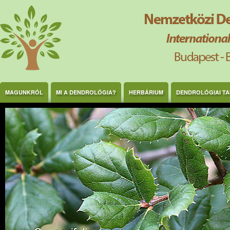
Ugrás a tartalomra
MAGUNKRÓL
MI A DENDROLÓGIA?
HERBÁRIUM
DENDROLÓGIAI T