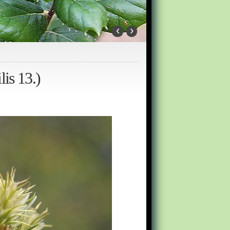
‹
›
is 13.)