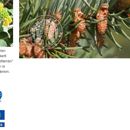
elen
kerti
diterrán"
 is
terem.