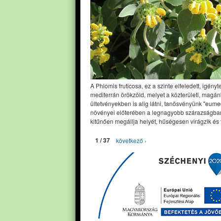
A Phlomis fruticosa, ez a szinte elfeledett, igényt
mediterrán örökzöld, melyet a közterületi, magán
ültetvényekben is alig látni, tanösvényünk "eume
növényei előterében a legnagyobb szárazságban
kitűnően megállja helyét, hűségesen virágzik és 
1 / 37
következő ›