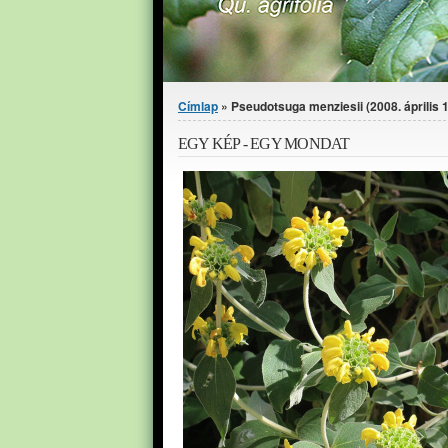
Jelenlegi hely
Címlap
» Pseudotsuga menziesii (2008. április 1
EGY KÉP - EGY MONDAT