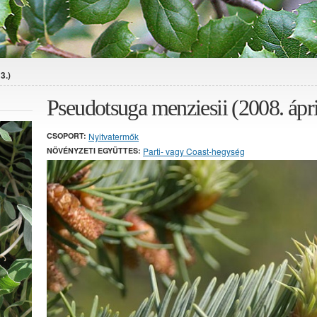
3.)
Pseudotsuga menziesii (2008. ápril
CSOPORT:
Nyitvatermők
NÖVÉNYZETI EGYÜTTES:
Parti- vagy Coast-hegység