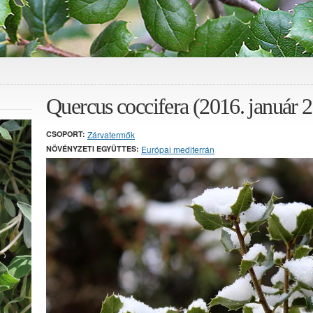
Quercus coccifera (2016. január 2
CSOPORT:
Zárvatermők
NÖVÉNYZETI EGYÜTTES:
Európai mediterrán