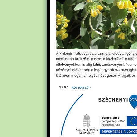
A Phlomis fruticosa, ez a szinte elfeledett, igényt
mediterrán örökzöld, melyet a közterületi, magán
ültetvényekben is alig látni, tanösvényünk "eume
növényei előterében a legnagyobb szárazságban
kitűnően megállja helyét, hűségesen virágzik és 
1 / 37
következő ›