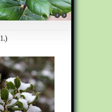
‹
›
1.)