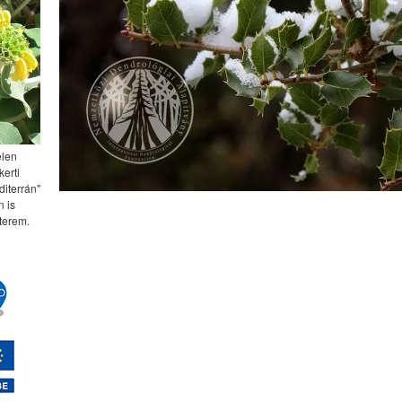
elen
kerti
diterrán"
 is
terem.