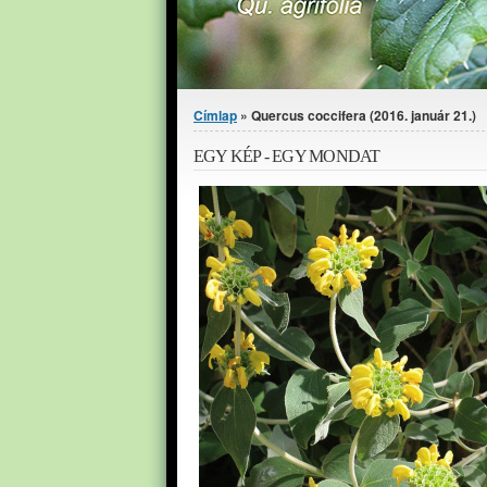
Jelenlegi hely
Címlap
» Quercus coccifera (2016. január 21.)
EGY KÉP - EGY MONDAT