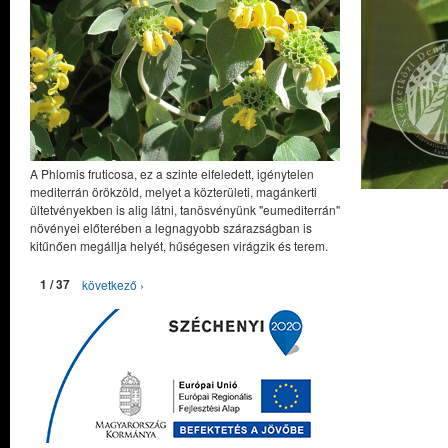
A Phlomis fruticosa, ez a szinte elfeledett, igénytelen
mediterrán örökzöld, melyet a közterületi, magánkerti
ültetvényekben is alig látni, tanösvényünk "eumediterrán"
növényei előterében a legnagyobb szárazságban is
kitűnően megállja helyét, hűségesen virágzik és terem.
1 / 37
következő ›