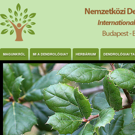
Ugrás a tartalomra
MAGUNKRÓL
MI A DENDROLÓGIA?
HERBÁRIUM
DENDROLÓGIAI T