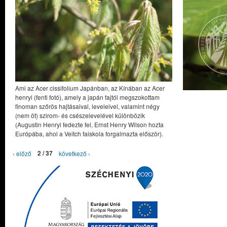
Ami az Acer cissifolium Japánban, az Kínában az Acer
henryi (fenti fotó), amely a japán fajtól megszokottam
finoman szőrös hajtásaival, leveleivel, valamint négy
(nem öt) szirom- és csészelevelével különbözik
(Augustin Henryi fedezte fel, Ernst Henry Wilson hozta
Európába, ahol a Veitch faiskola forgalmazta először).
‹ előző
2 / 37
következő ›