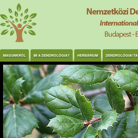
Ugrás a tartalomra
MAGUNKRÓL
MI A DENDROLÓGIA?
HERBÁRIUM
DENDROLÓGIAI T