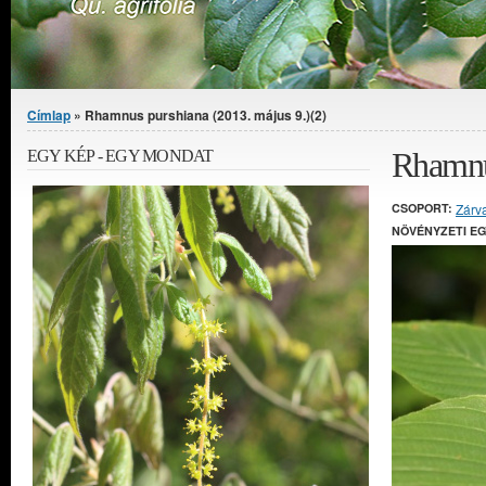
Jelenlegi hely
Címlap
» Rhamnus purshiana (2013. május 9.)(2)
Rhamnus
EGY KÉP - EGY MONDAT
CSOPORT:
Zárv
NÖVÉNYZETI E