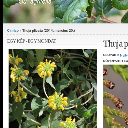
Jelenlegi hely
Címlap
» Thuja plicata (2014. március 20.)
Thuja p
EGY KÉP - EGY MONDAT
CSOPORT:
Nyit
NÖVÉNYZETI E