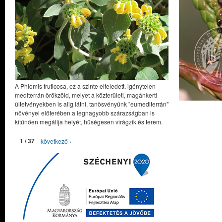
A Phlomis fruticosa, ez a szinte elfeledett, igénytelen
mediterrán örökzöld, melyet a közterületi, magánkerti
ültetvényekben is alig látni, tanösvényünk "eumediterrán"
növényei előterében a legnagyobb szárazságban is
kitűnően megállja helyét, hűségesen virágzik és terem.
1 / 37
következő ›