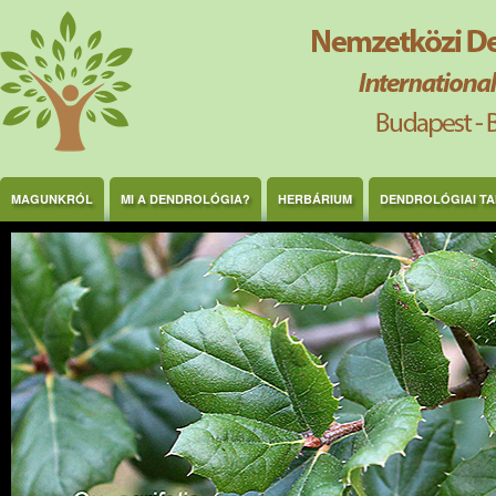
Ugrás a tartalomra
MAGUNKRÓL
MI A DENDROLÓGIA?
HERBÁRIUM
DENDROLÓGIAI T