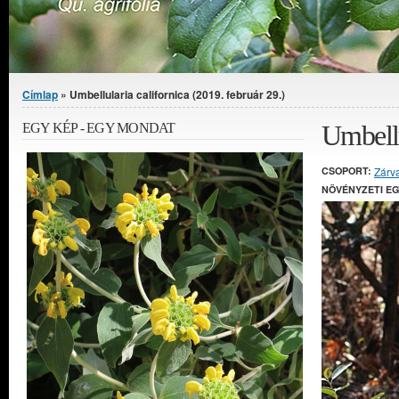
Jelenlegi hely
Címlap
» Umbellularia californica (2019. február 29.)
Umbellu
EGY KÉP - EGY MONDAT
CSOPORT:
Zárv
NÖVÉNYZETI E