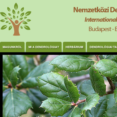
Ugrás a tartalomra
MAGUNKRÓL
MI A DENDROLÓGIA?
HERBÁRIUM
DENDROLÓGIAI T