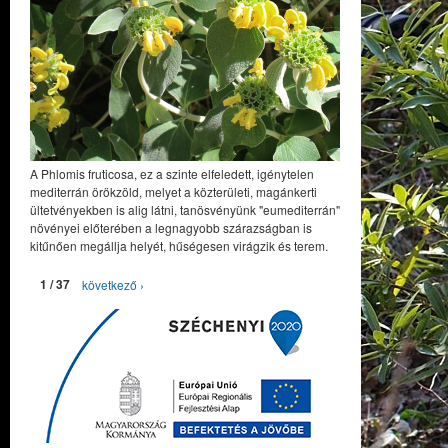
A Phlomis fruticosa, ez a szinte elfeledett, igénytelen
mediterrán örökzöld, melyet a közterületi, magánkerti
ültetvényekben is alig látni, tanösvényünk "eumediterrán"
növényei előterében a legnagyobb szárazságban is
kitűnően megállja helyét, hűségesen virágzik és terem.
1 / 37
következő ›