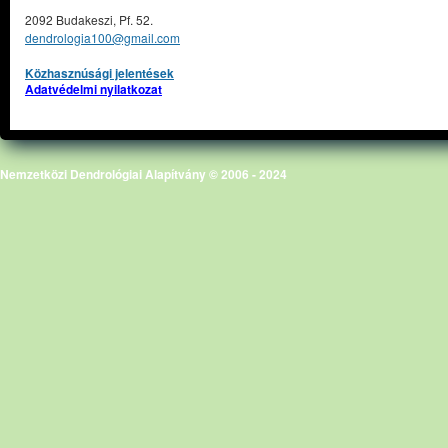
2092 Budakeszi, Pf. 52.
dendrologia100@gmail.com
Közhasznúsági jelentések
Adatvédelmi nyilatkozat
Nemzetközi Dendrológiai Alapítvány © 2006 - 2024