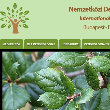
Ugrás a tartalomra
MAGUNKRÓL
MI A DENDROLÓGIA?
HERBÁRIUM
DENDROLÓGIAI T