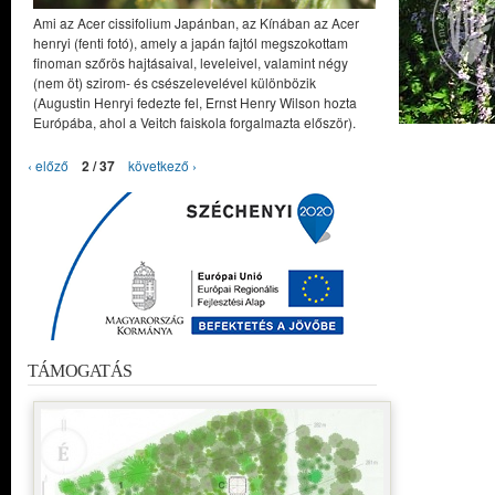
Ami az Acer cissifolium Japánban, az Kínában az Acer
henryi (fenti fotó), amely a japán fajtól megszokottam
finoman szőrös hajtásaival, leveleivel, valamint négy
(nem öt) szirom- és csészelevelével különbözik
(Augustin Henryi fedezte fel, Ernst Henry Wilson hozta
Európába, ahol a Veitch faiskola forgalmazta először).
‹ előző
2 / 37
következő ›
TÁMOGATÁS