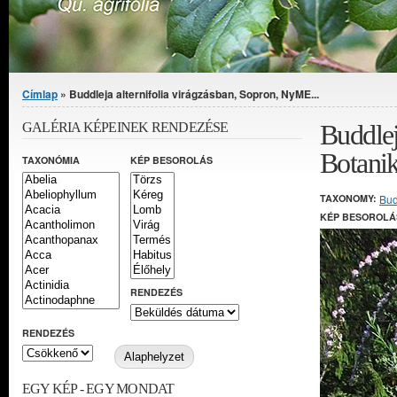
Jelenlegi hely
Címlap
» Buddleja alternifolia virágzásban, Sopron, NyME...
Buddlej
GALÉRIA KÉPEINEK RENDEZÉSE
Botanik
TAXONÓMIA
KÉP BESOROLÁS
TAXONOMY:
Bud
KÉP BESOROLÁ
RENDEZÉS
RENDEZÉS
EGY KÉP - EGY MONDAT