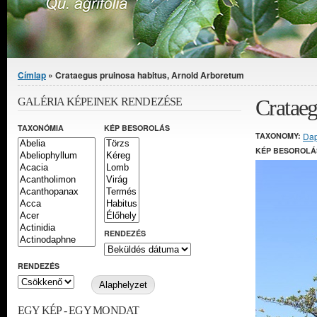
Jelenlegi hely
Címlap
» Crataegus pruinosa habitus, Arnold Arboretum
Crataeg
GALÉRIA KÉPEINEK RENDEZÉSE
TAXONÓMIA
KÉP BESOROLÁS
TAXONOMY:
Da
KÉP BESOROLÁ
RENDEZÉS
RENDEZÉS
EGY KÉP - EGY MONDAT