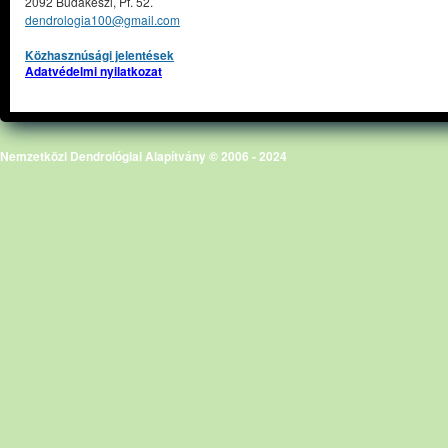
2092 Budakeszi, Pf. 52.
dendrologia100@gmail.com
Közhasznúsági jelentések
Adatvédelmi nyilatkozat
Nemzetközi Dendrológiai Alapítvány © 2006 - 2024