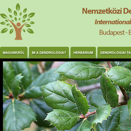
Ugrás a tartalomra
MAGUNKRÓL
MI A DENDROLÓGIA?
HERBÁRIUM
DENDROLÓGIAI T