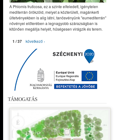
A Phlomis fruticosa, ez a szinte elfeledett, igénytelen
mediterrán örökzöld, melyet a közterületi, magánkerti
ültetvényekben is alig látni, tanösvényünk "eumediterrán"
növényei előterében a legnagyobb szárazságban is
kitűnően megállja helyét, hűségesen virágzik és terem.
1 / 37
következő ›
TÁMOGATÁS