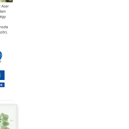
z Acer
ttam
négy
 hozta
zör).