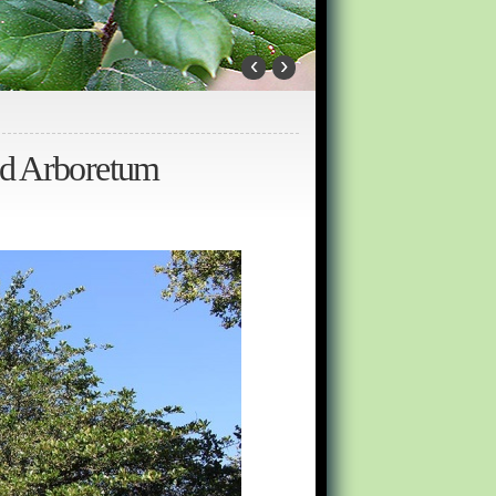
‹
›
old Arboretum