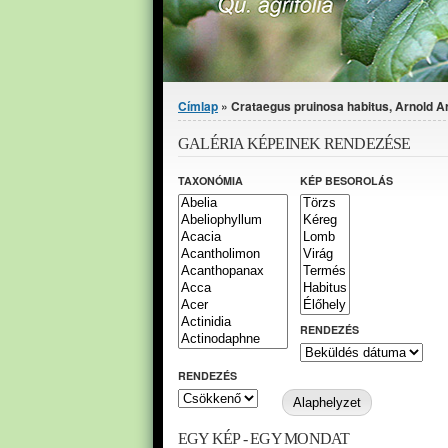
Jelenlegi hely
Címlap
» Crataegus pruinosa habitus, Arnold 
GALÉRIA KÉPEINEK RENDEZÉSE
TAXONÓMIA
KÉP BESOROLÁS
RENDEZÉS
RENDEZÉS
EGY KÉP - EGY MONDAT