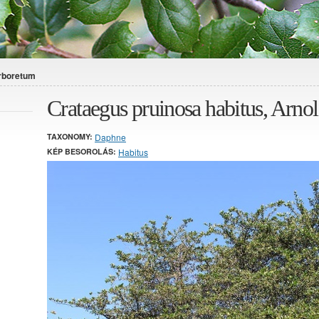
Arboretum
Crataegus pruinosa habitus, Arn
TAXONOMY:
Daphne
KÉP BESOROLÁS:
Habitus