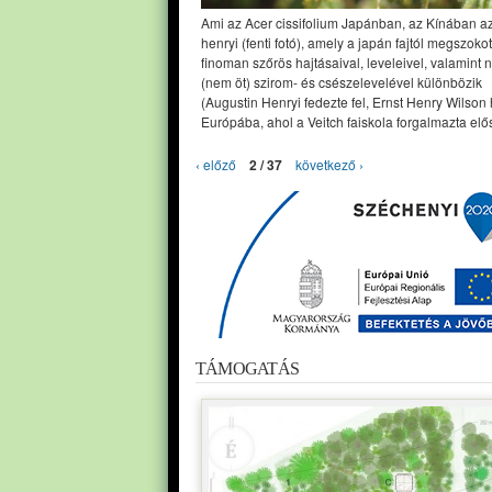
Ami az Acer cissifolium Japánban, az Kínában a
henryi (fenti fotó), amely a japán fajtól megszoko
finoman szőrös hajtásaival, leveleivel, valamint 
(nem öt) szirom- és csészelevelével különbözik
(Augustin Henryi fedezte fel, Ernst Henry Wilson
Európába, ahol a Veitch faiskola forgalmazta elős
‹ előző
2 / 37
következő ›
TÁMOGATÁS